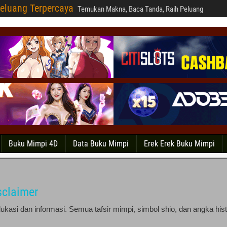
eluang Terpercaya
Temukan Makna, Baca Tanda, Raih Peluang
Buku Mimpi 4D
Data Buku Mimpi
Erek Erek Buku Mimpi
sclaimer
kasi dan informasi. Semua tafsir mimpi, simbol shio, dan angka hist