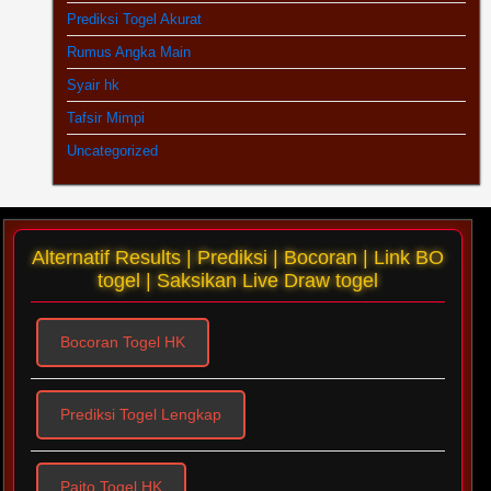
Prediksi Togel Akurat
Rumus Angka Main
Syair hk
Tafsir Mimpi
Uncategorized
Alternatif Results | Prediksi | Bocoran | Link BO
togel | Saksikan Live Draw togel
Bocoran Togel HK
Prediksi Togel Lengkap
Paito Togel HK