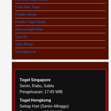
Kode Alam Togel
Prediksi Mimpi
Prediksi Togel Akurat
Rumus Angka Main
Syair hk
Tafsir Mimpi
Uncategorized
Togel Singapore
Senin, Rabu, Sabtu
Pengeluaran: 17:45 WIB
Togel Hongkong
Setiap Hari (Senin–Minggu)