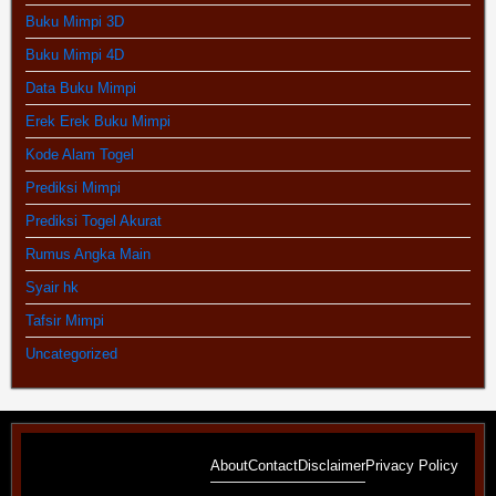
Buku Mimpi 3D
Buku Mimpi 4D
Data Buku Mimpi
Erek Erek Buku Mimpi
Kode Alam Togel
Prediksi Mimpi
Prediksi Togel Akurat
Rumus Angka Main
Syair hk
Tafsir Mimpi
Uncategorized
About
Contact
Disclaimer
Privacy Policy