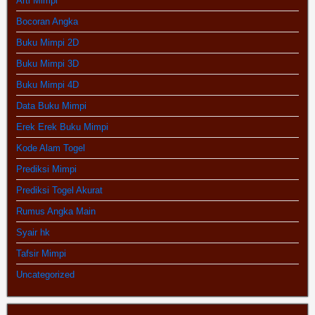
Arti Mimpi
Bocoran Angka
Buku Mimpi 2D
Buku Mimpi 3D
Buku Mimpi 4D
Data Buku Mimpi
Erek Erek Buku Mimpi
Kode Alam Togel
Prediksi Mimpi
Prediksi Togel Akurat
Rumus Angka Main
Syair hk
Tafsir Mimpi
Uncategorized