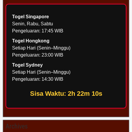
Togel Singapore
Senin, Rabu, Sabtu
Pengeluaran: 17:45 WIB
Togel Hongkong
Setiap Hari (Senin–Minggu)
Pengeluaran: 23:00 WIB
Togel Sydney
Setiap Hari (Senin–Minggu)
Pengeluaran: 14:30 WIB
Sisa Waktu: 2h 22m 10s
Archives