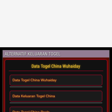
ALTERNATIF KELUARAN TOGEL
Data Togel China Wuhaiday
Data Togel China Wuhaiday
Data Keluaran Togel China