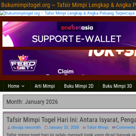
Bukumimpitogel.org ~ Tafsir Mimpi Lengkap & Angka P
Home
Arti Mimpi
Buku Mimpi 2D
Buku Mimpi 3D
Month:
January 2026
Tafsir Mimpi Togel Hari Ini: Antara Isyarat, Pe
oliviaja nessmith
January 10, 2026
Tafsir Mimpi
Comments
Tafsir mimpi togel hari ini selalu menjadi topik yang dicari ban