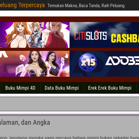
eluang Terpercaya
Temukan Makna, Baca Tanda, Raih Peluang
Buku Mimpi 4D
Data Buku Mimpi
Erek Erek Buku Mimpi
ngalaman, dan Angka
yak orang, terutama mereka yang percaya bahwa mimpi bukan sekadar bun