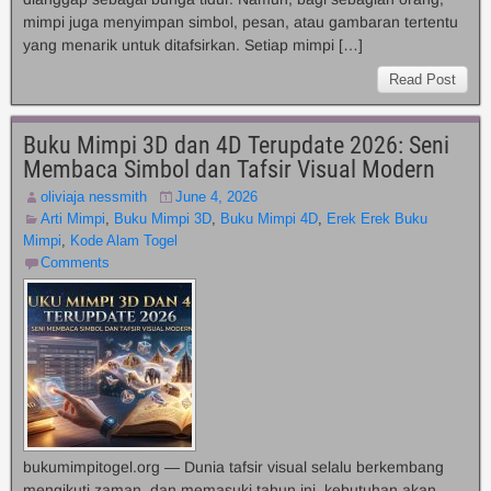
mimpi juga menyimpan simbol, pesan, atau gambaran tertentu
yang menarik untuk ditafsirkan. Setiap mimpi […]
Read Post
Buku Mimpi 3D dan 4D Terupdate 2026: Seni
Membaca Simbol dan Tafsir Visual Modern
oliviaja nessmith
June 4, 2026
Arti Mimpi
,
Buku Mimpi 3D
,
Buku Mimpi 4D
,
Erek Erek Buku
Mimpi
,
Kode Alam Togel
Comments
bukumimpitogel.org — Dunia tafsir visual selalu berkembang
mengikuti zaman, dan memasuki tahun ini, kebutuhan akan