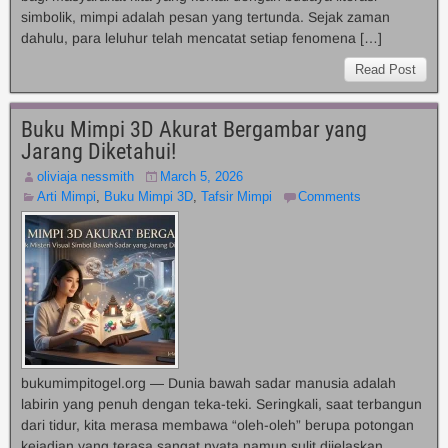
simbolik, mimpi adalah pesan yang tertunda. Sejak zaman
dahulu, para leluhur telah mencatat setiap fenomena […]
Read Post
Buku Mimpi 3D Akurat Bergambar yang
Jarang Diketahui!
oliviaja nessmith
March 5, 2026
Arti Mimpi
,
Buku Mimpi 3D
,
Tafsir Mimpi
Comments
bukumimpitogel.org — Dunia bawah sadar manusia adalah
labirin yang penuh dengan teka-teki. Seringkali, saat terbangun
dari tidur, kita merasa membawa “oleh-oleh” berupa potongan
kejadian yang terasa sangat nyata namun sulit dijelaskan