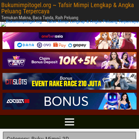
Bukumimpitogel.org ~ Tafsir Mimpi Lengkap & Angka
Peluang Terpercaya
Temukan Makna, Baca Tanda, Raih Peluang