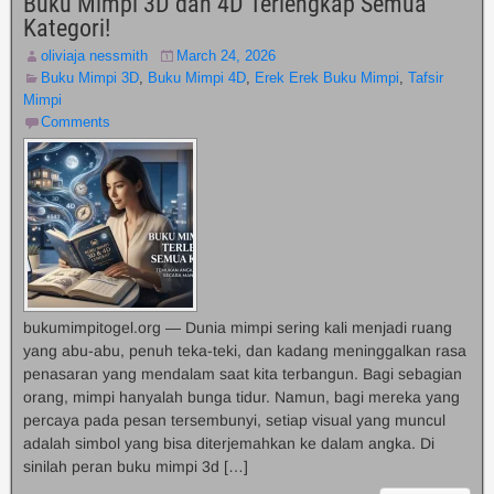
Buku Mimpi 3D dan 4D Terlengkap Semua
Kategori!
oliviaja nessmith
March 24, 2026
Buku Mimpi 3D
,
Buku Mimpi 4D
,
Erek Erek Buku Mimpi
,
Tafsir
Mimpi
Comments
bukumimpitogel.org — Dunia mimpi sering kali menjadi ruang
yang abu-abu, penuh teka-teki, dan kadang meninggalkan rasa
penasaran yang mendalam saat kita terbangun. Bagi sebagian
orang, mimpi hanyalah bunga tidur. Namun, bagi mereka yang
percaya pada pesan tersembunyi, setiap visual yang muncul
adalah simbol yang bisa diterjemahkan ke dalam angka. Di
sinilah peran buku mimpi 3d […]