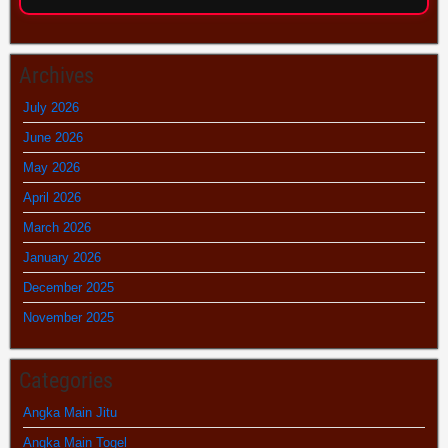
Archives
July 2026
June 2026
May 2026
April 2026
March 2026
January 2026
December 2025
November 2025
Categories
Angka Main Jitu
Angka Main Togel