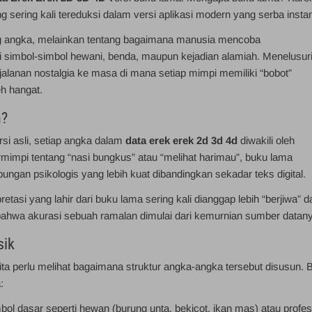
 sering kali tereduksi dalam versi aplikasi modern yang serba insta
ang angka, melainkan tentang bagaimana manusia mencoba
 simbol-simbol hewani, benda, maupun kejadian alamiah. Menelusur
alanan nostalgia ke masa di mana setiap mimpi memiliki “bobot”
eh hangat.
n?
rsi asli, setiap angka dalam
data erek erek 2d 3d 4d
diwakili oleh
impi tentang “nasi bungkus” atau “melihat harimau”, buku lama
ungan psikologis yang lebih kuat dibandingkan sekadar teks digital.
etasi yang lahir dari buku lama sering kali dianggap lebih “berjiwa” d
a bahwa akurasi sebuah ramalan dimulai dari kemurnian sumber datan
sik
ita perlu melihat bagaimana struktur angka-angka tersebut disusun. 
:
imbol dasar seperti hewan (burung unta, bekicot, ikan mas) atau profes