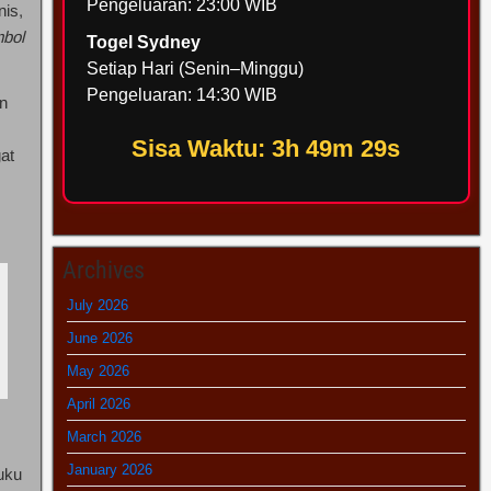
Pengeluaran: 23:00 WIB
is,
bol
Togel Sydney
Setiap Hari (Senin–Minggu)
Pengeluaran: 14:30 WIB
n
Sisa Waktu: 3h 49m 28s
at
Archives
July 2026
June 2026
May 2026
April 2026
March 2026
January 2026
uku