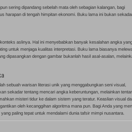
un sering dipandang sebelah mata oleh sebagian kalangan, bagi
gus harapan di tengah himpitan ekonomi. Buku lama ini bukan sekada
 konteks aslinya. Hal ini menyebabkan banyak kesalahan angka yan
ting untuk menjaga kualitas interpretasi. Buku lama biasanya melewa
yang dipasangkan dengan gambar bukanlah hasil asal-asalan, melain
ka
ah sebuah warisan literasi unik yang menggabungkan seni visual,
kan sekadar tentang mencari angka keberuntungan, melainkan tenta
kan misteri tidur ke dalam sistem yang teratur. Keaslian visual d
rgantikan oleh kecanggihan algoritma mana pun. Bagi Anda yang men
 yang paling tepat untuk mendalami dunia tafsir mimpi nusantara.