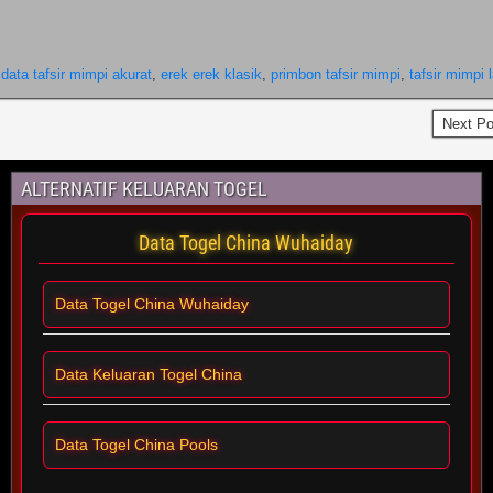
.
,
data tafsir mimpi akurat
,
erek erek klasik
,
primbon tafsir mimpi
,
tafsir mimpi
Next P
ALTERNATIF KELUARAN TOGEL
Data Togel China Wuhaiday
Data Togel China Wuhaiday
Data Keluaran Togel China
Data Togel China Pools