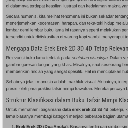
di dalamnya terdapat keaslian ilustrasi dan kedalaman makna yang
Secara humanis, kita melihat fenomena ini bukan sekadar tent
menerjemahkan kecemasan, harapan, dan teka-teki hidup melalui
lembar demi lembar buku lama ini rasanya seperti melakukan perj
tersendiri untuk didiskusikan di warung kopi sambil menyeruput t
Mengapa Data Erek Erek 2D 3D 4D Tetap Releva
Relevansi buku lama terletak pada
sentuhan visualnya
. Dalam ve
gambar goresan tangan yang khas. Misalnya, saat seseorang berm
memberikan rincian yang sangat spesifik. Hal ini menciptakan hub
Sebabnya jelas: manusia adalah makhluk visual. Akibatnya, interpr
presisi oleh para praktisi tafsir mimpi kawakan. Mereka percay
Struktur Klasifikasi dalam Buku Tafsir Mimpi Kla
Untuk memahami bagaimana
data erek erek 2d 3d 4d
bekerja, k
lama biasanya membagi kategori menjadi beberapa bagian utama
Erek Erek 2D (Dua Angka)
: Biasanya terdiri dari simbol-s