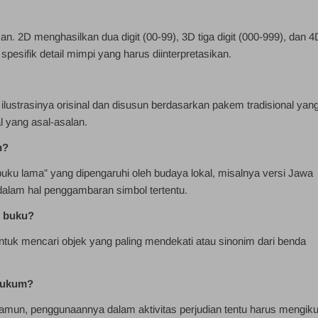
an. 2D menghasilkan dua digit (00-99), 3D tiga digit (000-999), dan 4
pesifik detail mimpi yang harus diinterpretasikan.
lustrasinya orisinal dan disusun berdasarkan pakem tradisional yan
l yang asal-asalan.
h?
uku lama” yang dipengaruhi oleh budaya lokal, misalnya versi Jawa
dalam hal penggambaran simbol tertentu.
i buku?
untuk mencari objek yang paling mendekati atau sinonim dari benda
hukum?
 Namun, penggunaannya dalam aktivitas perjudian tentu harus mengiku