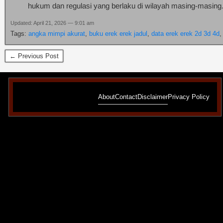
hukum dan regulasi yang berlaku di wilayah masing-masing
Updated: April 21, 2026 — 9:01 am
Tags:
angka mimpi akurat
,
buku erek erek jadul
,
data erek erek 2d 3d 4d
← Previous Post
About
Contact
Disclaimer
Privacy Policy