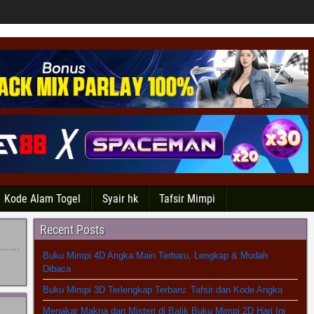
Kode Alam Togel
Syair hk
Tafsir Mimpi
Recent Posts
Buku Mimpi 4D Angka Main Terbaru, Lengkap & Mudah
Dibaca
Buku Mimpi 3D Terlengkap Terbaru: Tafsir dan Kode Angka
Menakar Makna dan Misteri di Balik Buku Mimpi 2D Hari Ini