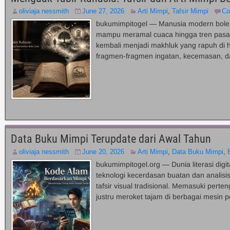
oliviaja nessmith
June 27, 2026
Arti Mimpi
,
Tafsir Mimpi
Co
bukumimpitogel — Manusia modern boleh
mampu meramal cuaca hingga tren pasar
kembali menjadi makhluk yang rapuh di had
fragmen-fragmen ingatan, kecemasan, d
Data Buku Mimpi Terupdate dari Awal Tahun
oliviaja nessmith
June 20, 2026
Arti Mimpi
,
Data Buku Mimpi
,
bukumimpitogel.org — Dunia literasi digi
teknologi kecerdasan buatan dan analisi
tafsir visual tradisional. Memasuki pert
justru meroket tajam di berbagai mesin 