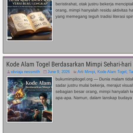
beristirahat, otak justru bekerja menci
orang, mimpi hanyalah residu aktivitas h
yang memegang teguh tradisi literasi spiri
Kode Alam Togel Berdasarkan Mimpi Sehari-hari
oliviaja nessmith
June 9, 2026
Arti Mimpi
,
Kode Alam Togel
,
Ta
bukumimpitogel.org — Dunia malam tidak 
sadar justru mulai bekerja, merajut visu
sebagian besar orang, mimpi hanyalah kem
apa-apa. Namun, dalam lanskap budaya 