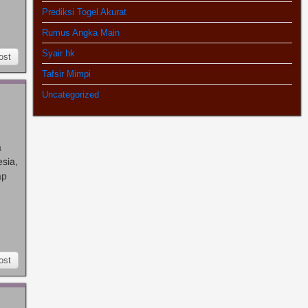
Prediksi Togel Akurat
Rumus Angka Main
Syair hk
ost
Tafsir Mimpi
Uncategorized
a
sia,
ap
ost