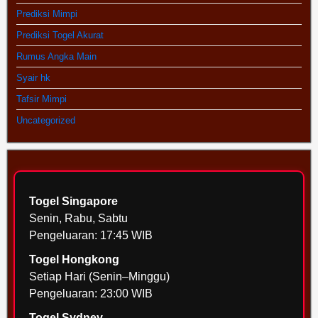
Prediksi Mimpi
Prediksi Togel Akurat
Rumus Angka Main
Syair hk
Tafsir Mimpi
Uncategorized
Togel Singapore
Senin, Rabu, Sabtu
Pengeluaran: 17:45 WIB
Togel Hongkong
Setiap Hari (Senin–Minggu)
Pengeluaran: 23:00 WIB
Togel Sydney