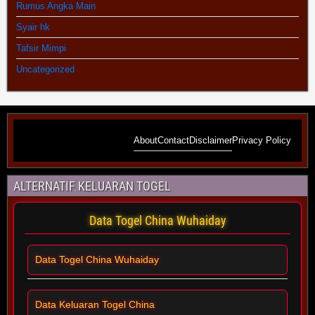
Rumus Angka Main
Syair hk
Tafsir Mimpi
Uncategorized
About
Contact
Disclaimer
Privacy Policy
ALTERNATIF KELUARAN TOGEL
Data Togel China Wuhaiday
Data Togel China Wuhaiday
Data Keluaran Togel China