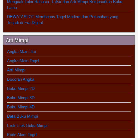
Menguak Tabir Rahasia: Tafsir dan Arti Mimpi Berdasarkan Buku
Lama
DEWATASLOT Membahas Togel Modern dan Perubahan yang
Terjadi di Era Digital
Arti Mimpi
Angka Main Jitu
Angka Main Togel
Arti Mimpi
Bocoran Angka
Buku Mimpi 2D
Buku Mimpi 3D
Buku Mimpi 4D
Data Buku Mimpi
Erek Erek Buku Mimpi
Kode Alam Togel