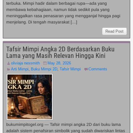
terbuka. Mimpi hadir dalam berbagai rupa—ada yang
membawa kebahagiaan, namun tidak sedikit pula yang
meninggalkan rasa penasaran yang mengganjal hingga pagi
menjelang. Di tengah masyarakat […]
Read Post
Tafsir Mimpi Angka 2D Berdasarkan Buku
Lama yang Masih Relevan Hingga Kini
oliviaja nessmith
May 28, 2026
Arti Mimpi
,
Buku Mimpi 2D
,
Tafsir Mimpi
Comments
bukumimpitogel.org — Tafsir mimpi angka 2D dari buku lama
adalah sistem penafsiran simbolik yang sudah diwariskan lintas