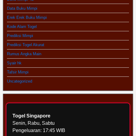
Data Buku Mimpi
Erek Erek Buku Mimpi
Kode Alam Togel
Prediksi Mimpi
Prediksi Togel Akurat
Rumus Angka Main
Syair hk
Tafsir Mimpi
Uncategorized
Togel Singapore
Senin, Rabu, Sabtu
Pengeluaran: 17:45 WIB