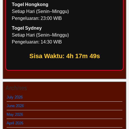
Togel Hongkong
Setiap Hari (Senin–Minggu)
Pengeluaran: 23:00 WIB
Togel Sydney
Setiap Hari (Senin–Minggu)
Pengeluaran: 14:30 WIB
Sisa Waktu: 4h 17m 49s
Archives
July 2026
June 2026
May 2026
April 2026