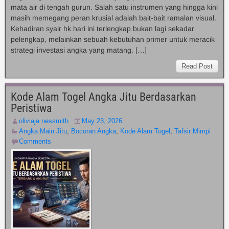
mata air di tengah gurun. Salah satu instrumen yang hingga kini
masih memegang peran krusial adalah bait-bait ramalan visual.
Kehadiran syair hk hari ini terlengkap bukan lagi sekadar
pelengkap, melainkan sebuah kebutuhan primer untuk meracik
strategi investasi angka yang matang. […]
Read Post
Kode Alam Togel Angka Jitu Berdasarkan
Peristiwa
oliviaja nessmith
May 23, 2026
Angka Main Jitu
,
Bocoran Angka
,
Kode Alam Togel
,
Tafsir Mimpi
Comments