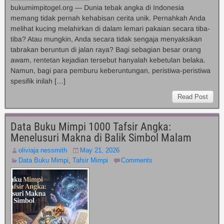
bukumimpitogel.org — Dunia tebak angka di Indonesia
memang tidak pernah kehabisan cerita unik. Pernahkah Anda
melihat kucing melahirkan di dalam lemari pakaian secara tiba-
tiba? Atau mungkin, Anda secara tidak sengaja menyaksikan
tabrakan beruntun di jalan raya? Bagi sebagian besar orang
awam, rentetan kejadian tersebut hanyalah kebetulan belaka.
Namun, bagi para pemburu keberuntungan, peristiwa-peristiwa
spesifik inilah […]
Read Post
Data Buku Mimpi 1000 Tafsir Angka:
Menelusuri Makna di Balik Simbol Malam
oliviaja nessmith
May 21, 2026
Data Buku Mimpi
,
Tafsir Mimpi
Comments