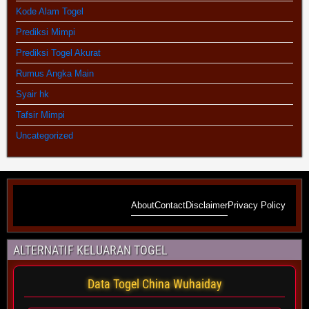
Kode Alam Togel
Prediksi Mimpi
Prediksi Togel Akurat
Rumus Angka Main
Syair hk
Tafsir Mimpi
Uncategorized
About
Contact
Disclaimer
Privacy Policy
ALTERNATIF KELUARAN TOGEL
Data Togel China Wuhaiday