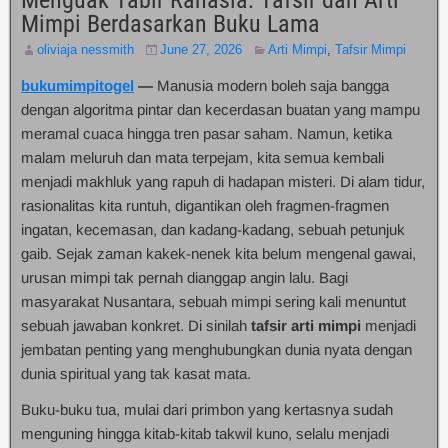
Menguak Tabir Rahasia: Tafsir dan Arti
Mimpi Berdasarkan Buku Lama
oliviaja nessmith
June 27, 2026
Arti Mimpi
,
Tafsir Mimpi
bukumimpitogel
—
Manusia modern boleh saja bangga
dengan algoritma pintar dan kecerdasan buatan yang mampu
meramal cuaca hingga tren pasar saham. Namun, ketika
malam meluruh dan mata terpejam, kita semua kembali
menjadi makhluk yang rapuh di hadapan misteri. Di alam tidur,
rasionalitas kita runtuh, digantikan oleh fragmen-fragmen
ingatan, kecemasan, dan kadang-kadang, sebuah petunjuk
gaib. Sejak zaman kakek-nenek kita belum mengenal gawai,
urusan mimpi tak pernah dianggap angin lalu. Bagi
masyarakat Nusantara, sebuah mimpi sering kali menuntut
sebuah jawaban konkret. Di sinilah
tafsir arti mimpi
menjadi
jembatan penting yang menghubungkan dunia nyata dengan
dunia spiritual yang tak kasat mata.
Buku-buku tua, mulai dari primbon yang kertasnya sudah
menguning hingga kitab-kitab takwil kuno, selalu menjadi