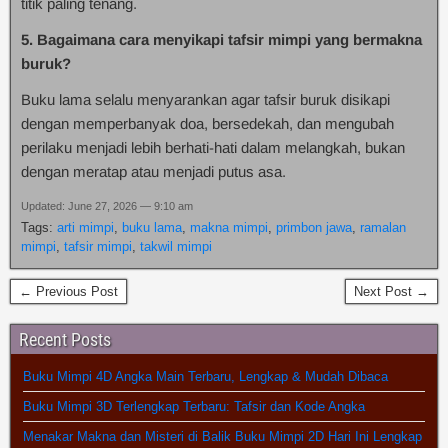
titik paling tenang.
5. Bagaimana cara menyikapi tafsir mimpi yang bermakna
buruk?
Buku lama selalu menyarankan agar tafsir buruk disikapi
dengan memperbanyak doa, bersedekah, dan mengubah
perilaku menjadi lebih berhati-hati dalam melangkah, bukan
dengan meratap atau menjadi putus asa.
Updated: June 27, 2026 — 9:10 am
Tags:
arti mimpi
,
buku lama
,
makna mimpi
,
primbon jawa
,
ramalan
mimpi
,
tafsir mimpi
,
takwil mimpi
← Previous Post
Next Post →
Recent Posts
Buku Mimpi 4D Angka Main Terbaru, Lengkap & Mudah Dibaca
Buku Mimpi 3D Terlengkap Terbaru: Tafsir dan Kode Angka
Menakar Makna dan Misteri di Balik Buku Mimpi 2D Hari Ini Lengkap