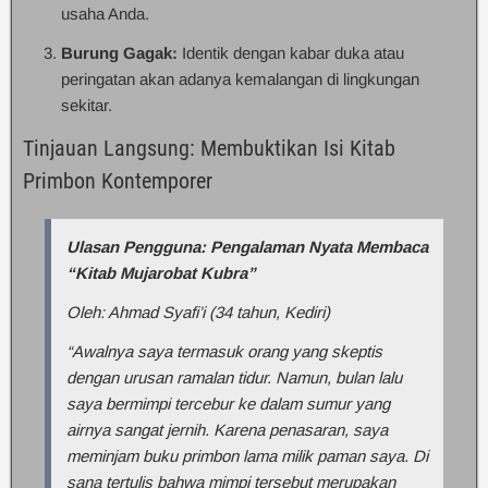
usaha Anda.
Burung Gagak:
Identik dengan kabar duka atau
peringatan akan adanya kemalangan di lingkungan
sekitar.
Tinjauan Langsung: Membuktikan Isi Kitab
Primbon Kontemporer
Ulasan Pengguna: Pengalaman Nyata Membaca
“Kitab Mujarobat Kubra”
Oleh: Ahmad Syafi’i (34 tahun, Kediri)
“Awalnya saya termasuk orang yang skeptis
dengan urusan ramalan tidur. Namun, bulan lalu
saya bermimpi tercebur ke dalam sumur yang
airnya sangat jernih. Karena penasaran, saya
meminjam buku primbon lama milik paman saya. Di
sana tertulis bahwa mimpi tersebut merupakan