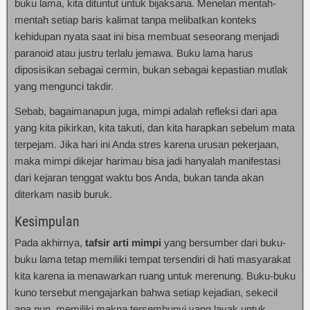
buku lama, kita dituntut untuk bijaksana. Menelan mentah-
mentah setiap baris kalimat tanpa melibatkan konteks
kehidupan nyata saat ini bisa membuat seseorang menjadi
paranoid atau justru terlalu jemawa. Buku lama harus
diposisikan sebagai cermin, bukan sebagai kepastian mutlak
yang mengunci takdir.
Sebab, bagaimanapun juga, mimpi adalah refleksi dari apa
yang kita pikirkan, kita takuti, dan kita harapkan sebelum mata
terpejam. Jika hari ini Anda stres karena urusan pekerjaan,
maka mimpi dikejar harimau bisa jadi hanyalah manifestasi
dari kejaran tenggat waktu bos Anda, bukan tanda akan
diterkam nasib buruk.
Kesimpulan
Pada akhirnya,
tafsir arti mimpi
yang bersumber dari buku-
buku lama tetap memiliki tempat tersendiri di hati masyarakat
kita karena ia menawarkan ruang untuk merenung. Buku-buku
kuno tersebut mengajarkan bahwa setiap kejadian, sekecil
apa pun, memiliki makna tersembunyi yang layak untuk