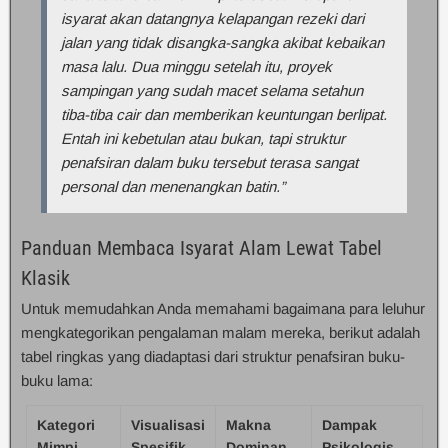
isyarat akan datangnya kelapangan rezeki dari
jalan yang tidak disangka-sangka akibat kebaikan
masa lalu. Dua minggu setelah itu, proyek
sampingan yang sudah macet selama setahun
tiba-tiba cair dan memberikan keuntungan berlipat.
Entah ini kebetulan atau bukan, tapi struktur
penafsiran dalam buku tersebut terasa sangat
personal dan menenangkan batin.”
Panduan Membaca Isyarat Alam Lewat Tabel
Klasik
Untuk memudahkan Anda memahami bagaimana para leluhur
mengkategorikan pengalaman malam mereka, berikut adalah
tabel ringkas yang diadaptasi dari struktur penafsiran buku-
buku lama:
Kategori
Visualisasi
Makna
Dampak
Mimpi
Spesifik
Dominan
Psikologis