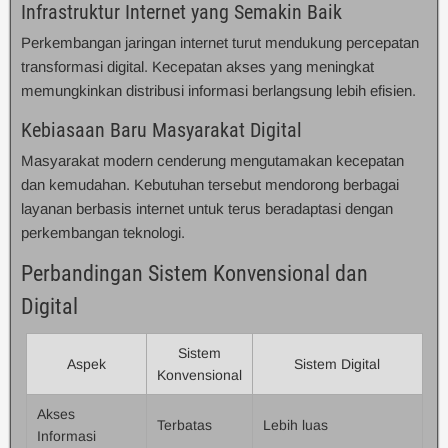
Infrastruktur Internet yang Semakin Baik
Perkembangan jaringan internet turut mendukung percepatan
transformasi digital. Kecepatan akses yang meningkat
memungkinkan distribusi informasi berlangsung lebih efisien.
Kebiasaan Baru Masyarakat Digital
Masyarakat modern cenderung mengutamakan kecepatan
dan kemudahan. Kebutuhan tersebut mendorong berbagai
layanan berbasis internet untuk terus beradaptasi dengan
perkembangan teknologi.
Perbandingan Sistem Konvensional dan
Digital
Sistem
Aspek
Sistem Digital
Konvensional
Akses
Terbatas
Lebih luas
Informasi