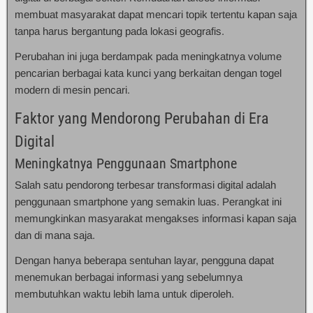
membuat masyarakat dapat mencari topik tertentu kapan saja
tanpa harus bergantung pada lokasi geografis.
Perubahan ini juga berdampak pada meningkatnya volume
pencarian berbagai kata kunci yang berkaitan dengan togel
modern di mesin pencari.
Faktor yang Mendorong Perubahan di Era
Digital
Meningkatnya Penggunaan Smartphone
Salah satu pendorong terbesar transformasi digital adalah
penggunaan smartphone yang semakin luas. Perangkat ini
memungkinkan masyarakat mengakses informasi kapan saja
dan di mana saja.
Dengan hanya beberapa sentuhan layar, pengguna dapat
menemukan berbagai informasi yang sebelumnya
membutuhkan waktu lebih lama untuk diperoleh.