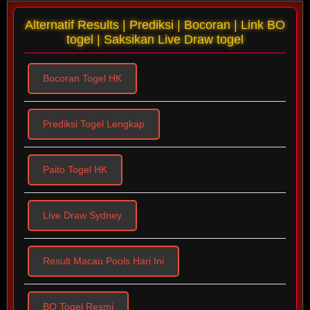
Alternatif Results | Prediksi | Bocoran | Link BO
togel | Saksikan Live Draw togel
Bocoran Togel HK
Prediksi Togel Lengkap
Paito Togel HK
Live Draw Sydney
Result Macau Pools Hari Ini
BO Togel Resmi