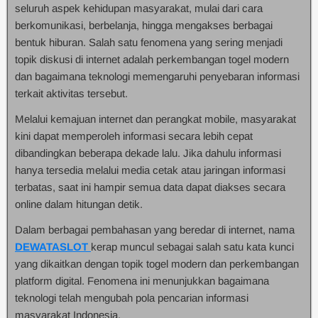
seluruh aspek kehidupan masyarakat, mulai dari cara
berkomunikasi, berbelanja, hingga mengakses berbagai
bentuk hiburan. Salah satu fenomena yang sering menjadi
topik diskusi di internet adalah perkembangan togel modern
dan bagaimana teknologi memengaruhi penyebaran informasi
terkait aktivitas tersebut.
Melalui kemajuan internet dan perangkat mobile, masyarakat
kini dapat memperoleh informasi secara lebih cepat
dibandingkan beberapa dekade lalu. Jika dahulu informasi
hanya tersedia melalui media cetak atau jaringan informasi
terbatas, saat ini hampir semua data dapat diakses secara
online dalam hitungan detik.
Dalam berbagai pembahasan yang beredar di internet, nama
DEWATASLOT
kerap muncul sebagai salah satu kata kunci
yang dikaitkan dengan topik togel modern dan perkembangan
platform digital. Fenomena ini menunjukkan bagaimana
teknologi telah mengubah pola pencarian informasi
masyarakat Indonesia.