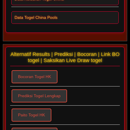
Data Togel China Pools
Alternatif Results | Prediksi | Bocoran | Link BO
togel | Saksikan Live Draw togel
Bocoran Togel HK
Prediksi Togel Lengkap
Paito Togel HK