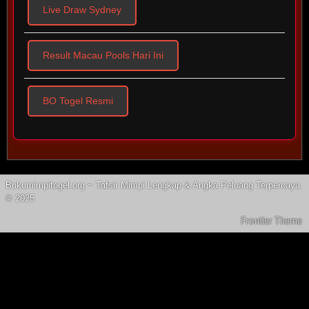
Live Draw Sydney
Result Macau Pools Hari Ini
BO Togel Resmi
Bukumimpitogel.org ~ Tafsir Mimpi Lengkap & Angka Peluang Terpercaya
© 2025
Frontier Theme