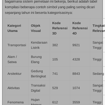
bagaimana sistem pemetaan ini bekerja, berikut adalah tabel
kompilasi beberapa contoh simbol yang paling sering dicari
sepanjang tahun ini beserta kategorisasinya:
Kode
Kode
Kategori
Objek
Tingkat
Referensi
Referensi
Utama
Visual
Relevan
3D
4D
Kendaraan
Sangat
Transportasi
382
9921
Listrik
Tinggi
Alam /
Burung
105
4328
Tinggi
Satwa
Elang
Gedung
Arsitektur
741
8843
Sedang
Bertingkat
Transaksi
Sangat
Aktivitas
529
1074
Digital
Tinggi
Hujan
Fenomena
612
3559
Tinggi
Meteor