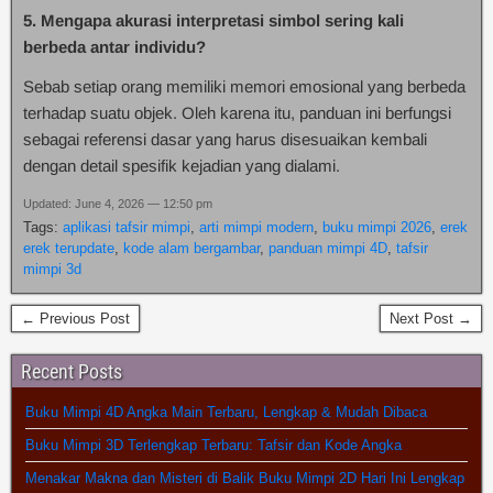
5. Mengapa akurasi interpretasi simbol sering kali
berbeda antar individu?
Sebab setiap orang memiliki memori emosional yang berbeda
terhadap suatu objek. Oleh karena itu, panduan ini berfungsi
sebagai referensi dasar yang harus disesuaikan kembali
dengan detail spesifik kejadian yang dialami.
Updated: June 4, 2026 — 12:50 pm
Tags:
aplikasi tafsir mimpi
,
arti mimpi modern
,
buku mimpi 2026
,
erek
erek terupdate
,
kode alam bergambar
,
panduan mimpi 4D
,
tafsir
mimpi 3d
← Previous Post
Next Post →
Recent Posts
Buku Mimpi 4D Angka Main Terbaru, Lengkap & Mudah Dibaca
Buku Mimpi 3D Terlengkap Terbaru: Tafsir dan Kode Angka
Menakar Makna dan Misteri di Balik Buku Mimpi 2D Hari Ini Lengkap