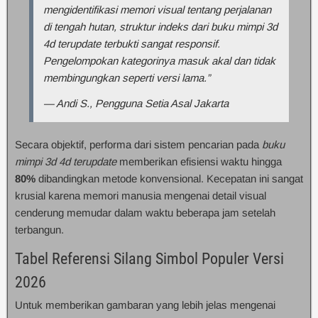
mengidentifikasi memori visual tentang perjalanan
di tengah hutan, struktur indeks dari
buku mimpi 3d
4d terupdate
terbukti sangat responsif.
Pengelompokan kategorinya masuk akal dan tidak
membingungkan seperti versi lama.”
—
Andi S., Pengguna Setia Asal Jakarta
Secara objektif, performa dari sistem pencarian pada
buku
mimpi 3d 4d terupdate
memberikan efisiensi waktu hingga
80%
dibandingkan metode konvensional. Kecepatan ini sangat
krusial karena memori manusia mengenai detail visual
cenderung memudar dalam waktu beberapa jam setelah
terbangun.
Tabel Referensi Silang Simbol Populer Versi
2026
Untuk memberikan gambaran yang lebih jelas mengenai