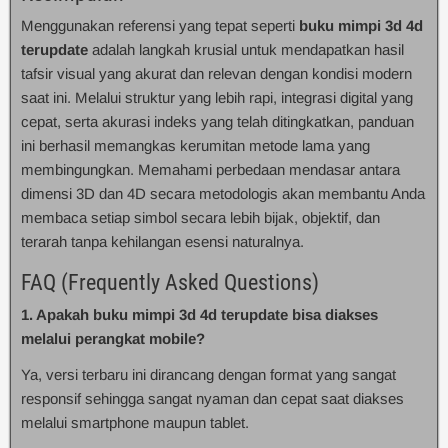
Menggunakan referensi yang tepat seperti
buku mimpi 3d 4d
terupdate
adalah langkah krusial untuk mendapatkan hasil
tafsir visual yang akurat dan relevan dengan kondisi modern
saat ini. Melalui struktur yang lebih rapi, integrasi digital yang
cepat, serta akurasi indeks yang telah ditingkatkan, panduan
ini berhasil memangkas kerumitan metode lama yang
membingungkan. Memahami perbedaan mendasar antara
dimensi 3D dan 4D secara metodologis akan membantu Anda
membaca setiap simbol secara lebih bijak, objektif, dan
terarah tanpa kehilangan esensi naturalnya.
FAQ (Frequently Asked Questions)
1. Apakah buku mimpi 3d 4d terupdate bisa diakses
melalui perangkat mobile?
Ya, versi terbaru ini dirancang dengan format yang sangat
responsif sehingga sangat nyaman dan cepat saat diakses
melalui smartphone maupun tablet.