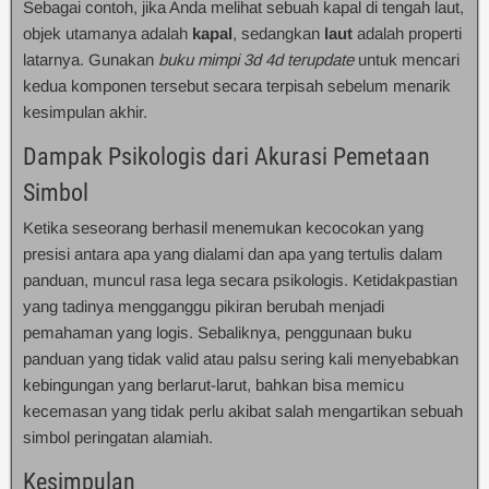
Sebagai contoh, jika Anda melihat sebuah kapal di tengah laut,
objek utamanya adalah
kapal
, sedangkan
laut
adalah properti
latarnya. Gunakan
buku mimpi 3d 4d terupdate
untuk mencari
kedua komponen tersebut secara terpisah sebelum menarik
kesimpulan akhir.
Dampak Psikologis dari Akurasi Pemetaan
Simbol
Ketika seseorang berhasil menemukan kecocokan yang
presisi antara apa yang dialami dan apa yang tertulis dalam
panduan, muncul rasa lega secara psikologis. Ketidakpastian
yang tadinya mengganggu pikiran berubah menjadi
pemahaman yang logis. Sebaliknya, penggunaan buku
panduan yang tidak valid atau palsu sering kali menyebabkan
kebingungan yang berlarut-larut, bahkan bisa memicu
kecemasan yang tidak perlu akibat salah mengartikan sebuah
simbol peringatan alamiah.
Kesimpulan