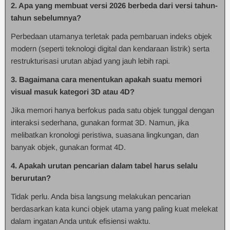
2. Apa yang membuat versi 2026 berbeda dari versi tahun-
tahun sebelumnya?
Perbedaan utamanya terletak pada pembaruan indeks objek
modern (seperti teknologi digital dan kendaraan listrik) serta
restrukturisasi urutan abjad yang jauh lebih rapi.
3. Bagaimana cara menentukan apakah suatu memori
visual masuk kategori 3D atau 4D?
Jika memori hanya berfokus pada satu objek tunggal dengan
interaksi sederhana, gunakan format 3D. Namun, jika
melibatkan kronologi peristiwa, suasana lingkungan, dan
banyak objek, gunakan format 4D.
4. Apakah urutan pencarian dalam tabel harus selalu
berurutan?
Tidak perlu. Anda bisa langsung melakukan pencarian
berdasarkan kata kunci objek utama yang paling kuat melekat
dalam ingatan Anda untuk efisiensi waktu.