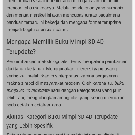
memimpikan visual tertentu, ada dorongan alamiah untuk
mencari tahu maknanya. Melalui pendekatan yang humanis
dan mengalir, artikel ini akan mengupas tuntas bagaimana
panduan terbaru ini bekerja dan mengapa format terupdate
menjadi begitu esensial saat ini.
Mengapa Memilih Buku Mimpi 3D 4D
Terupdate?
Perkembangan metodologi tafsir terus mengalami pembaruan
dari tahun ke tahun. Menggunakan referensi yang usang
sering kali melahirkan misinterpretasi karena pergeseran
makna simbol di masyarakat modern. Oleh karena itu,
buku
mimpi 3d 4d terupdate
hadir dengan kategorisasi yang jauh
lebih rapi, menghilangkan ambiguitas yang sering ditemukan
pada cetakan-cetakan lama.
Akurasi Kategori Buku Mimpi 3D 4D Terupdate
yang Lebih Spesifik
Sebab utama mengapa versi terupdate ini sangat diminati