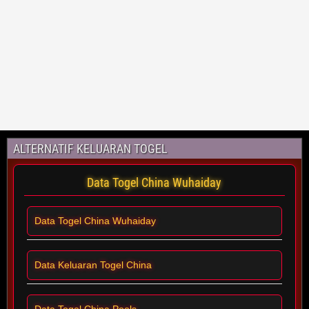
ALTERNATIF KELUARAN TOGEL
Data Togel China Wuhaiday
Data Togel China Wuhaiday
Data Keluaran Togel China