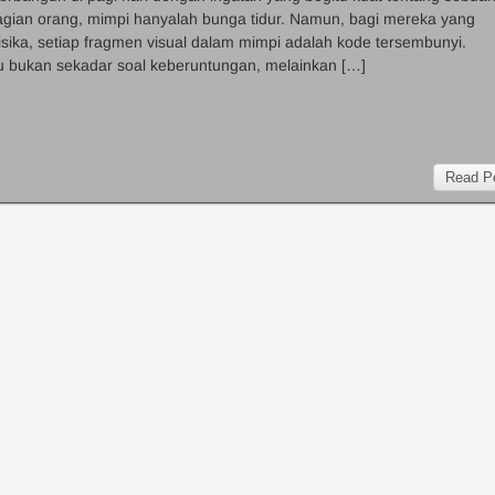
agian orang, mimpi hanyalah bunga tidur. Namun, bagi mereka yang
fisika, setiap fragmen visual dalam mimpi adalah kode tersembunyi.
u bukan sekadar soal keberuntungan, melainkan […]
Read P