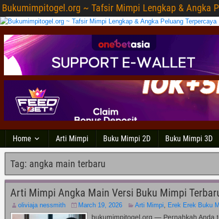
Bukumimpitogel.org ~ Tafsir Mimpi Lengkap & Angka P
Home
Arti Mimpi
Buku Mimpi 2D
Buku Mimpi 3D
Tag:
angka main terbaru
Arti Mimpi Angka Main Versi Buku Mimpi Terbar
oliviaja nessmith
March 19, 2026
Arti Mimpi
,
Erek Erek Buku M
bukumimpitogel.org — Pernahkah Anda te