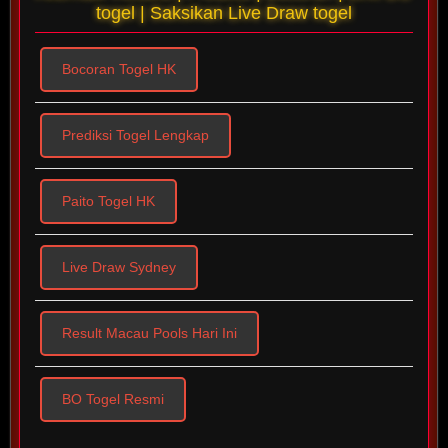
togel | Saksikan Live Draw togel
Bocoran Togel HK
Prediksi Togel Lengkap
Paito Togel HK
Live Draw Sydney
Result Macau Pools Hari Ini
BO Togel Resmi