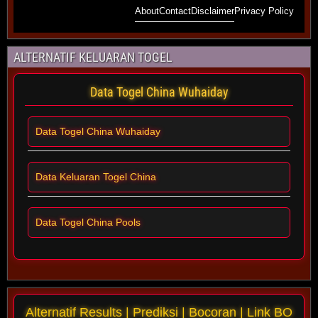
About
Contact
Disclaimer
Privacy Policy
ALTERNATIF KELUARAN TOGEL
Data Togel China Wuhaiday
Data Togel China Wuhaiday
Data Keluaran Togel China
Data Togel China Pools
Alternatif Results | Prediksi | Bocoran | Link BO