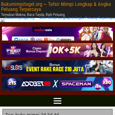
Bukumimpitogel.org ~ Tafsir Mimpi Lengkap & Angka
Peluang Terpercaya
Temukan Makna, Baca Tanda, Raih Peluang