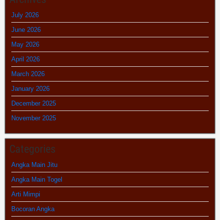
July 2026
June 2026
May 2026
April 2026
March 2026
January 2026
December 2025
November 2025
Categories
Angka Main Jitu
Angka Main Togel
Arti Mimpi
Bocoran Angka