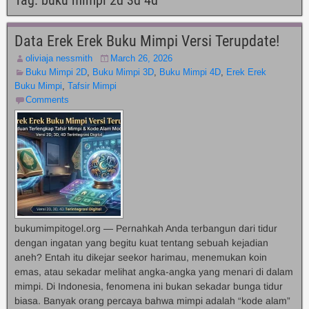
Tag:
buku mimpi 2d 3d 4d
Data Erek Erek Buku Mimpi Versi Terupdate!
oliviaja nessmith
March 26, 2026
Buku Mimpi 2D
,
Buku Mimpi 3D
,
Buku Mimpi 4D
,
Erek Erek
Buku Mimpi
,
Tafsir Mimpi
Comments
bukumimpitogel.org — Pernahkah Anda terbangun dari tidur
dengan ingatan yang begitu kuat tentang sebuah kejadian
aneh? Entah itu dikejar seekor harimau, menemukan koin
emas, atau sekadar melihat angka-angka yang menari di dalam
mimpi. Di Indonesia, fenomena ini bukan sekadar bunga tidur
biasa. Banyak orang percaya bahwa mimpi adalah “kode alam”