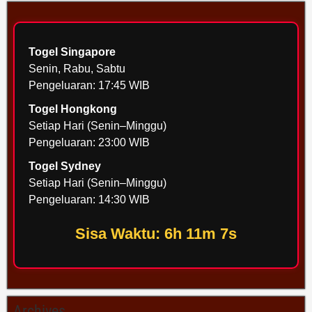
Togel Singapore
Senin, Rabu, Sabtu
Pengeluaran: 17:45 WIB
Togel Hongkong
Setiap Hari (Senin–Minggu)
Pengeluaran: 23:00 WIB
Togel Sydney
Setiap Hari (Senin–Minggu)
Pengeluaran: 14:30 WIB
Sisa Waktu: 6h 11m 7s
Archives