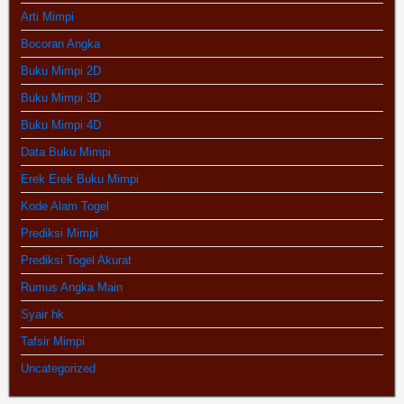
Arti Mimpi
Bocoran Angka
Buku Mimpi 2D
Buku Mimpi 3D
Buku Mimpi 4D
Data Buku Mimpi
Erek Erek Buku Mimpi
Kode Alam Togel
Prediksi Mimpi
Prediksi Togel Akurat
Rumus Angka Main
Syair hk
Tafsir Mimpi
Uncategorized