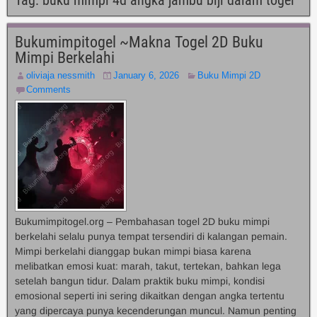
Tag:
buku mimpi 4d angka jambu biji dalam togel
Bukumimpitogel ~Makna Togel 2D Buku
Mimpi Berkelahi
oliviaja nessmith
January 6, 2026
Buku Mimpi 2D
Comments
Bukumimpitogel.org – Pembahasan togel 2D buku mimpi
berkelahi selalu punya tempat tersendiri di kalangan pemain.
Mimpi berkelahi dianggap bukan mimpi biasa karena
melibatkan emosi kuat: marah, takut, tertekan, bahkan lega
setelah bangun tidur. Dalam praktik buku mimpi, kondisi
emosional seperti ini sering dikaitkan dengan angka tertentu
yang dipercaya punya kecenderungan muncul. Namun penting