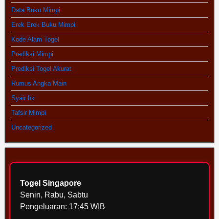
Data Buku Mimpi
Erek Erek Buku Mimpi
Kode Alam Togel
Prediksi Mimpi
Prediksi Togel Akurat
Rumus Angka Main
Syair hk
Tafsir Mimpi
Uncategorized
Togel Singapore
Senin, Rabu, Sabtu
Pengeluaran: 17:45 WIB