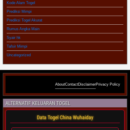
Kode Alam Togel
Prediksi Mimpi
Prediksi Togel Akurat
Rumus Angka Main
Syair hk
Tafsir Mimpi
Uncategorized
About
Contact
Disclaimer
Privacy Policy
ALTERNATIF KELUARAN TOGEL
Data Togel China Wuhaiday