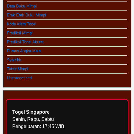
Data Buku Mimpi
Erek Erek Buku Mimpi
Kode Alam Togel
Prediksi Mimpi
Prediksi Togel Akurat
Rumus Angka Main
Syair hk
Tafsir Mimpi
Uncategorized
Togel Singapore
Senin, Rabu, Sabtu
Pengeluaran: 17:45 WIB