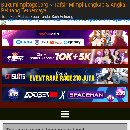
Bukumimpitogel.org ~ Tafsir Mimpi Lengkap & Angka
Peluang Terpercaya
Temukan Makna, Baca Tanda, Raih Peluang