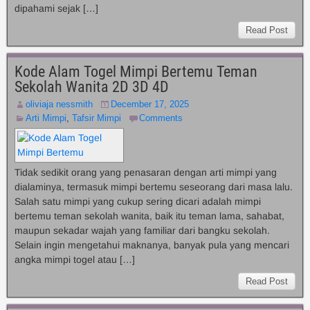
dipahami sejak […]
Read Post
Kode Alam Togel Mimpi Bertemu Teman
Sekolah Wanita 2D 3D 4D
oliviaja nessmith
December 17, 2025
Arti Mimpi
,
Tafsir Mimpi
Comments
Tidak sedikit orang yang penasaran dengan arti mimpi yang
dialaminya, termasuk mimpi bertemu seseorang dari masa lalu.
Salah satu mimpi yang cukup sering dicari adalah mimpi
bertemu teman sekolah wanita, baik itu teman lama, sahabat,
maupun sekadar wajah yang familiar dari bangku sekolah.
Selain ingin mengetahui maknanya, banyak pula yang mencari
angka mimpi togel atau […]
Read Post