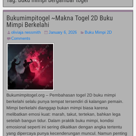
Tag:
buku mimpi bergambar togel
Bukumimpitogel ~Makna Togel 2D Buku
Mimpi Berkelahi
oliviaja nessmith
January 6, 2026
Buku Mimpi 2D
Comments
Bukumimpitogel.org – Pembahasan togel 2D buku mimpi
berkelahi selalu punya tempat tersendiri di kalangan pemain.
Mimpi berkelahi dianggap bukan mimpi biasa karena
melibatkan emosi kuat: marah, takut, tertekan, bahkan lega
setelah bangun tidur. Dalam praktik buku mimpi, kondisi
emosional seperti ini sering dikaitkan dengan angka tertentu
yang dipercaya punya kecenderungan muncul. Namun penting