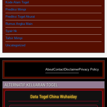
Kode Alam Togel
Prediksi Mimpi
Prediksi Togel Akurat
Rumus Angka Main
Syair hk
Tafsir Mimpi
Uncategorized
About
Contact
Disclaimer
Privacy Policy
ALTERNATIF KELUARAN TOGEL
Data Togel China Wuhaiday