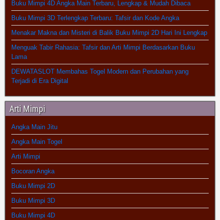
Buku Mimpi 4D Angka Main Terbaru, Lengkap & Mudah Dibaca
Buku Mimpi 3D Terlengkap Terbaru: Tafsir dan Kode Angka
Menakar Makna dan Misteri di Balik Buku Mimpi 2D Hari Ini Lengkap
Menguak Tabir Rahasia: Tafsir dan Arti Mimpi Berdasarkan Buku
Lama
DEWATASLOT Membahas Togel Modern dan Perubahan yang
Terjadi di Era Digital
Arti Mimpi
Angka Main Jitu
Angka Main Togel
Arti Mimpi
Bocoran Angka
Buku Mimpi 2D
Buku Mimpi 3D
Buku Mimpi 4D