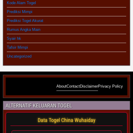
Kode Alam Togel
Prediksi Mimpi
Prediksi Togel Akurat
Rumus Angka Main
Syair hk
Tafsir Mimpi
Uncategorized
About
Contact
Disclaimer
Privacy Policy
ALTERNATIF KELUARAN TOGEL
Data Togel China Wuhaiday