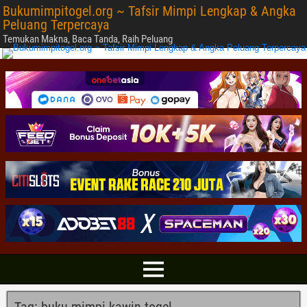
Bukumimpitogel.org ~ Tafsir Mimpi Lengkap & Angka
Peluang Terpercaya
Temukan Makna, Baca Tanda, Raih Peluang