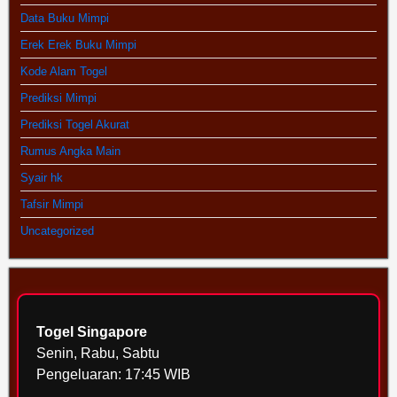
Data Buku Mimpi
Erek Erek Buku Mimpi
Kode Alam Togel
Prediksi Mimpi
Prediksi Togel Akurat
Rumus Angka Main
Syair hk
Tafsir Mimpi
Uncategorized
Togel Singapore
Senin, Rabu, Sabtu
Pengeluaran: 17:45 WIB