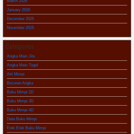
March 2026
January 2026
December 2025
November 2025
Categories
Angka Main Jitu
Angka Main Togel
Arti Mimpi
Bocoran Angka
Buku Mimpi 2D
Buku Mimpi 3D
Buku Mimpi 4D
Data Buku Mimpi
Erek Erek Buku Mimpi