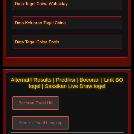
Data Togel China Wuhaiday
Data Keluaran Togel China
Data Togel China Pools
Alternatif Results | Prediksi | Bocoran | Link BO
togel | Saksikan Live Draw togel
Bocoran Togel HK
Prediksi Togel Lengkap