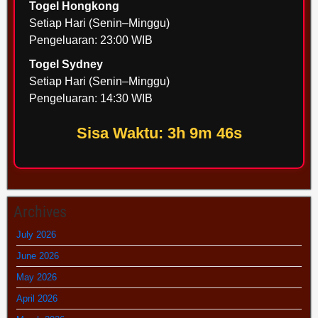
Togel Hongkong
Setiap Hari (Senin–Minggu)
Pengeluaran: 23:00 WIB
Togel Sydney
Setiap Hari (Senin–Minggu)
Pengeluaran: 14:30 WIB
Sisa Waktu: 3h 9m 45s
Archives
July 2026
June 2026
May 2026
April 2026