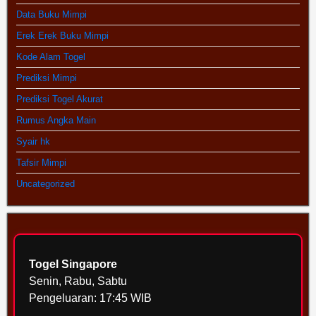
Data Buku Mimpi
Erek Erek Buku Mimpi
Kode Alam Togel
Prediksi Mimpi
Prediksi Togel Akurat
Rumus Angka Main
Syair hk
Tafsir Mimpi
Uncategorized
Togel Singapore
Senin, Rabu, Sabtu
Pengeluaran: 17:45 WIB