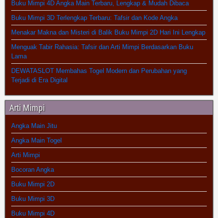
Buku Mimpi 4D Angka Main Terbaru, Lengkap & Mudah Dibaca
Buku Mimpi 3D Terlengkap Terbaru: Tafsir dan Kode Angka
Menakar Makna dan Misteri di Balik Buku Mimpi 2D Hari Ini Lengkap
Menguak Tabir Rahasia: Tafsir dan Arti Mimpi Berdasarkan Buku
Lama
DEWATASLOT Membahas Togel Modern dan Perubahan yang
Terjadi di Era Digital
Arti Mimpi
Angka Main Jitu
Angka Main Togel
Arti Mimpi
Bocoran Angka
Buku Mimpi 2D
Buku Mimpi 3D
Buku Mimpi 4D