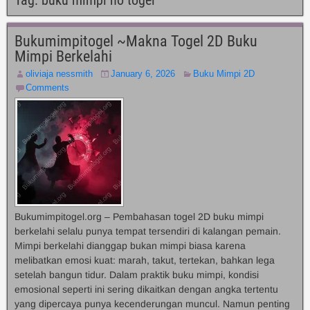
Tag:
buku mimpi no togel
Bukumimpitogel ~Makna Togel 2D Buku
Mimpi Berkelahi
oliviaja nessmith
January 6, 2026
Buku Mimpi 2D
Comments
Bukumimpitogel.org – Pembahasan togel 2D buku mimpi
berkelahi selalu punya tempat tersendiri di kalangan pemain.
Mimpi berkelahi dianggap bukan mimpi biasa karena
melibatkan emosi kuat: marah, takut, tertekan, bahkan lega
setelah bangun tidur. Dalam praktik buku mimpi, kondisi
emosional seperti ini sering dikaitkan dengan angka tertentu
yang dipercaya punya kecenderungan muncul. Namun penting