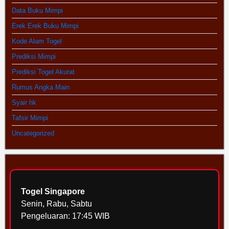
Data Buku Mimpi
Erek Erek Buku Mimpi
Kode Alam Togel
Prediksi Mimpi
Prediksi Togel Akurat
Rumus Angka Main
Syair hk
Tafsir Mimpi
Uncategorized
Togel Singapore
Senin, Rabu, Sabtu
Pengeluaran: 17:45 WIB