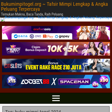
Bukumimpitogel.org ~ Tafsir Mimpi Lengkap & Angka
Peluang Terpercaya
Temukan Makna, Baca Tanda, Raih Peluang