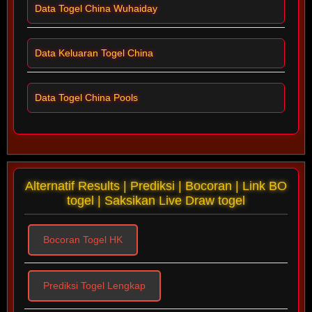
Data Togel China Wuhaiday
Data Keluaran Togel China
Data Togel China Pools
Alternatif Results | Prediksi | Bocoran | Link BO
togel | Saksikan Live Draw togel
Bocoran Togel HK
Prediksi Togel Lengkap