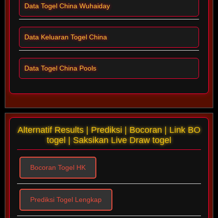
Data Togel China Wuhaiday
Data Keluaran Togel China
Data Togel China Pools
Alternatif Results | Prediksi | Bocoran | Link BO
togel | Saksikan Live Draw togel
Bocoran Togel HK
Prediksi Togel Lengkap