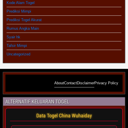
Kode Alam Togel
Prediksi Mimpi
Prediksi Togel Akurat
Rumus Angka Main
Syair hk
Tafsir Mimpi
Uncategorized
About
Contact
Disclaimer
Privacy Policy
ALTERNATIF KELUARAN TOGEL
Data Togel China Wuhaiday