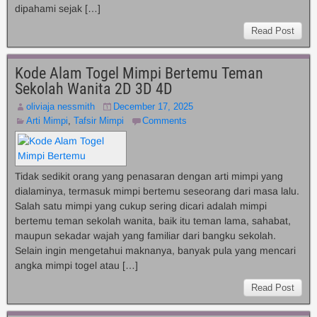
dipahami sejak […]
Read Post
Kode Alam Togel Mimpi Bertemu Teman
Sekolah Wanita 2D 3D 4D
oliviaja nessmith
December 17, 2025
Arti Mimpi
,
Tafsir Mimpi
Comments
Tidak sedikit orang yang penasaran dengan arti mimpi yang
dialaminya, termasuk mimpi bertemu seseorang dari masa lalu.
Salah satu mimpi yang cukup sering dicari adalah mimpi
bertemu teman sekolah wanita, baik itu teman lama, sahabat,
maupun sekadar wajah yang familiar dari bangku sekolah.
Selain ingin mengetahui maknanya, banyak pula yang mencari
angka mimpi togel atau […]
Read Post