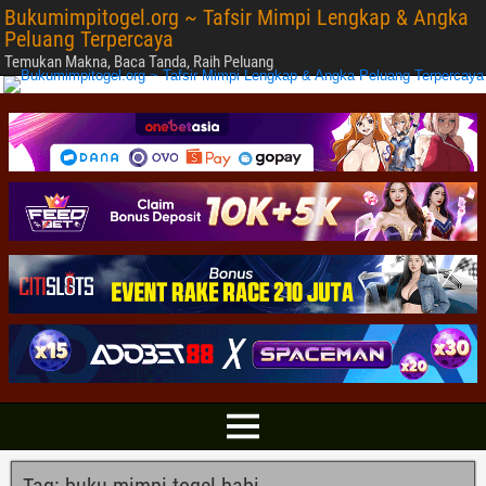
Bukumimpitogel.org ~ Tafsir Mimpi Lengkap & Angka
Peluang Terpercaya
Temukan Makna, Baca Tanda, Raih Peluang