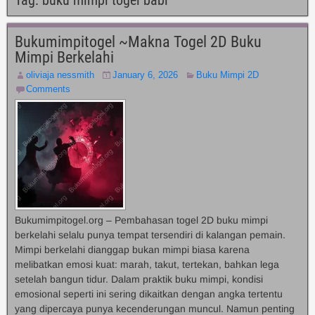
Tag:
buku mimpi togel babi
Bukumimpitogel ~Makna Togel 2D Buku
Mimpi Berkelahi
oliviaja nessmith
January 6, 2026
Buku Mimpi 2D
Comments
Bukumimpitogel.org – Pembahasan togel 2D buku mimpi
berkelahi selalu punya tempat tersendiri di kalangan pemain.
Mimpi berkelahi dianggap bukan mimpi biasa karena
melibatkan emosi kuat: marah, takut, tertekan, bahkan lega
setelah bangun tidur. Dalam praktik buku mimpi, kondisi
emosional seperti ini sering dikaitkan dengan angka tertentu
yang dipercaya punya kecenderungan muncul. Namun penting