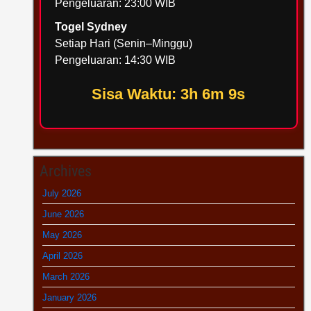
Pengeluaran: 23:00 WIB
Togel Sydney
Setiap Hari (Senin–Minggu)
Pengeluaran: 14:30 WIB
Sisa Waktu: 3h 6m 9s
Archives
July 2026
June 2026
May 2026
April 2026
March 2026
January 2026