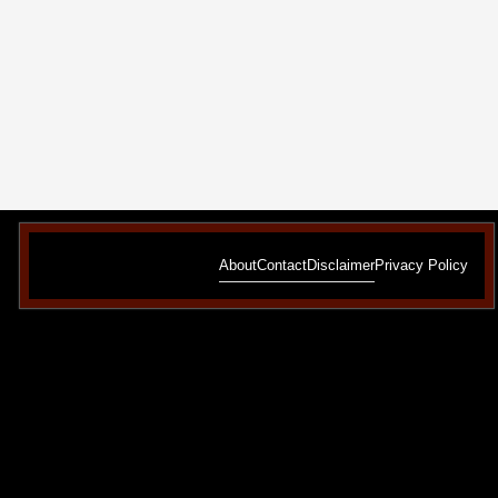
About
Contact
Disclaimer
Privacy Policy