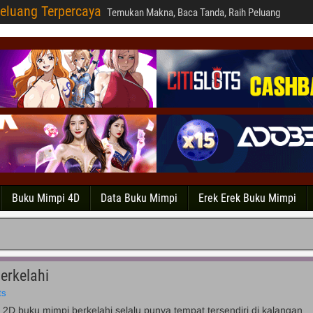
eluang Terpercaya
Temukan Makna, Baca Tanda, Raih Peluang
Buku Mimpi 4D
Data Buku Mimpi
Erek Erek Buku Mimpi
erkelahi
ts
D buku mimpi berkelahi selalu punya tempat tersendiri di kalangan