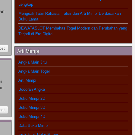
Lengkap
gan
Menguak Tabir Rahasia: Tafsir dan Arti Mimpi Berdasarkan
Buku Lama
DEWATASLOT Membahas Togel Modern dan Perubahan yang
Terjadi di Era Digital
ost
Arti Mimpi
Angka Main Jitu
Angka Main Togel
Arti Mimpi
ri
an
Bocoran Angka
Buku Mimpi 2D
Buku Mimpi 3D
ost
Buku Mimpi 4D
Data Buku Mimpi
Erek Erek Buku Mimpi