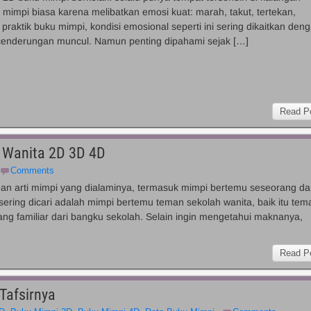
mimpi biasa karena melibatkan emosi kuat: marah, takut, tertekan,
praktik buku mimpi, kondisi emosional seperti ini sering dikaitkan den
ecenderungan muncul. Namun penting dipahami sejak […]
Read P
 Wanita 2D 3D 4D
Comments
an arti mimpi yang dialaminya, termasuk mimpi bertemu seseorang da
sering dicari adalah mimpi bertemu teman sekolah wanita, baik itu tem
ng familiar dari bangku sekolah. Selain ingin mengetahui maknanya,
Read P
Tafsirnya