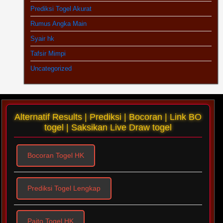
Prediksi Togel Akurat
Rumus Angka Main
Syair hk
Tafsir Mimpi
Uncategorized
Alternatif Results | Prediksi | Bocoran | Link BO
togel | Saksikan Live Draw togel
Bocoran Togel HK
Prediksi Togel Lengkap
Paito Togel HK