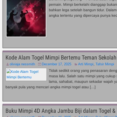
pemain. Mimpi berkelahi dianggap bukan 
bahkan lega setelah bangun tidur. Dalam 
angka tertentu yang dipercaya punya k
Kode Alam Togel Mimpi Bertemu Teman Sekolah
oliviaja nessmith
December 17, 2025
Arti Mimpi
,
Tafsir Mimpi
Tidak sedikit orang yang penasaran deng
masa lalu. Salah satu mimpi yang cukup 
lama, sahabat, maupun sekadar wajah ya
banyak pula yang mencari angka mimpi togel atau […]
Buku Mimpi 4D Angka Jambu Biji dalam Togel & 