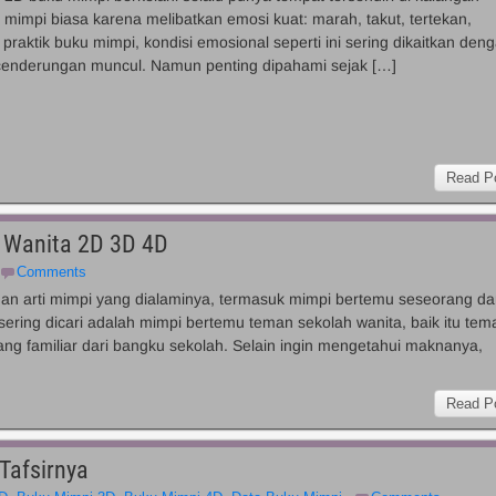
mimpi biasa karena melibatkan emosi kuat: marah, takut, tertekan,
praktik buku mimpi, kondisi emosional seperti ini sering dikaitkan den
ecenderungan muncul. Namun penting dipahami sejak […]
Read P
 Wanita 2D 3D 4D
Comments
an arti mimpi yang dialaminya, termasuk mimpi bertemu seseorang da
sering dicari adalah mimpi bertemu teman sekolah wanita, baik itu tem
ng familiar dari bangku sekolah. Selain ingin mengetahui maknanya,
Read P
Tafsirnya