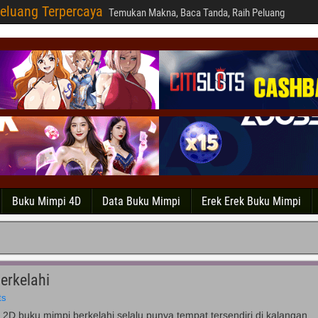
eluang Terpercaya
Temukan Makna, Baca Tanda, Raih Peluang
Buku Mimpi 4D
Data Buku Mimpi
Erek Erek Buku Mimpi
erkelahi
ts
D buku mimpi berkelahi selalu punya tempat tersendiri di kalangan