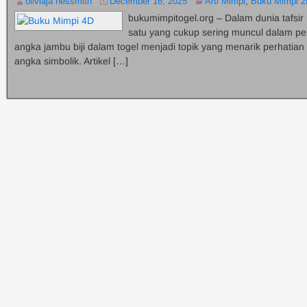
oliviaja nessmith
December 16, 2025
Arti Mimpi
,
Buku Mimpi 
bukumimpitogel.org – Dalam dunia tafsir
satu yang cukup sering muncul dalam pe
angka jambu biji dalam togel menjadi topik yang menarik perhat
angka simbolik. Artikel […]