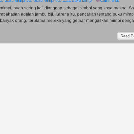
2D
,
Buku Mimpi 3D
,
Buku Mimpi 4D
,
Data Buku Mimpi
Comments
 mimpi, buah sering kali dianggap sebagai simbol yang kaya makna. Sa
mbahasan adalah jambu biji. Karena itu, pencarian tentang buku mimp
ian banyak orang, terutama mereka yang gemar mengaitkan mimpi deng
Read P