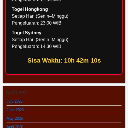
Togel Hongkong
Setiap Hari (Senin–Minggu)
Pengeluaran: 23:00 WIB
Togel Sydney
Setiap Hari (Senin–Minggu)
Pengeluaran: 14:30 WIB
Sisa Waktu: 10h 42m 9s
Archives
July 2026
June 2026
May 2026
April 2026