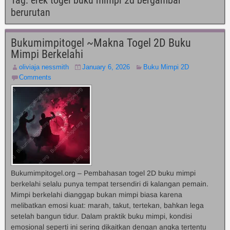
Tag:
erek togel buku mimpi 2d bergambar
berurutan
Bukumimpitogel ~Makna Togel 2D Buku
Mimpi Berkelahi
oliviaja nessmith
January 6, 2026
Buku Mimpi 2D
Comments
Bukumimpitogel.org – Pembahasan togel 2D buku mimpi
berkelahi selalu punya tempat tersendiri di kalangan pemain.
Mimpi berkelahi dianggap bukan mimpi biasa karena
melibatkan emosi kuat: marah, takut, tertekan, bahkan lega
setelah bangun tidur. Dalam praktik buku mimpi, kondisi
emosional seperti ini sering dikaitkan dengan angka tertentu