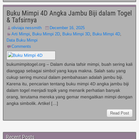
Buku Mimpi 4D Angka Jambu Biji dalam Togel
& Tafsirnya
oliviaja nessmith
December 16, 2025
Arti Mimpi
,
Buku Mimpi 2D
,
Buku Mimpi 3D
,
Buku Mimpi 4D
,
Data Buku Mimpi
Comments
bukumimpitogel.org – Dalam dunia tafsir mimpi, buah sering kali
dianggap sebagai simbol yang kaya makna. Salah satu yang
cukup sering muncul dalam pembahasan adalah jambu biji.
Karena itu, pencarian tentang buku mimpi 4D angka jambu biji
dalam togel menjadi topik yang menarik perhatian banyak
orang, terutama mereka yang gemar mengaitkan mimpi dengan
angka simbolik. Artikel […]
Read Post
Recent Posts