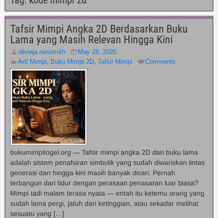
Tag:
kode mimpi 2d
Tafsir Mimpi Angka 2D Berdasarkan Buku
Lama yang Masih Relevan Hingga Kini
oliviaja nessmith
May 28, 2026
Arti Mimpi
,
Buku Mimpi 2D
,
Tafsir Mimpi
Comments
bukumimpitogel.org — Tafsir mimpi angka 2D dari buku lama
adalah sistem penafsiran simbolik yang sudah diwariskan lintas
generasi dan hingga kini masih banyak dicari. Pernah
terbangun dari tidur dengan perasaan penasaran luar biasa?
Mimpi tadi malam terasa nyata — entah itu ketemu orang yang
sudah lama pergi, jatuh dari ketinggian, atau sekadar melihat
sesuatu yang […]