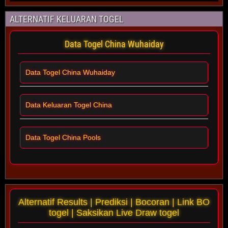
ALTERNATIF KELUARAN TOGEL
Data Togel China Wuhaiday
Data Togel China Wuhaiday
Data Keluaran Togel China
Data Togel China Pools
Alternatif Results | Prediksi | Bocoran | Link BO
togel | Saksikan Live Draw togel