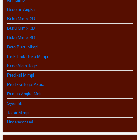
Arti Mimpi
Bocoran Angka
Buku Mimpi 2D
Buku Mimpi 3D
Buku Mimpi 4D
Data Buku Mimpi
Erek Erek Buku Mimpi
Kode Alam Togel
Prediksi Mimpi
Prediksi Togel Akurat
Rumus Angka Main
Syair hk
Tafsir Mimpi
Uncategorized