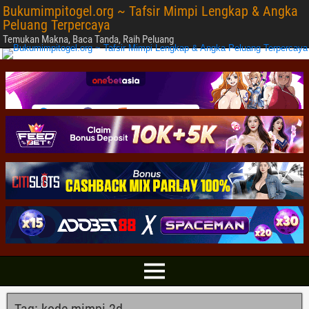
Bukumimpitogel.org ~ Tafsir Mimpi Lengkap & Angka
Peluang Terpercaya
Temukan Makna, Baca Tanda, Raih Peluang