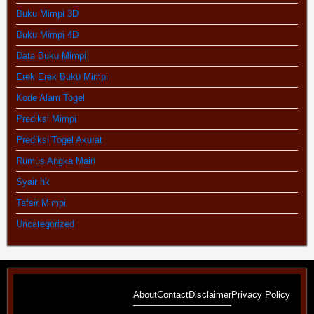
Buku Mimpi 3D
Buku Mimpi 4D
Data Buku Mimpi
Erek Erek Buku Mimpi
Kode Alam Togel
Prediksi Mimpi
Prediksi Togel Akurat
Rumus Angka Main
Syair hk
Tafsir Mimpi
Uncategorized
About
Contact
Disclaimer
Privacy Policy