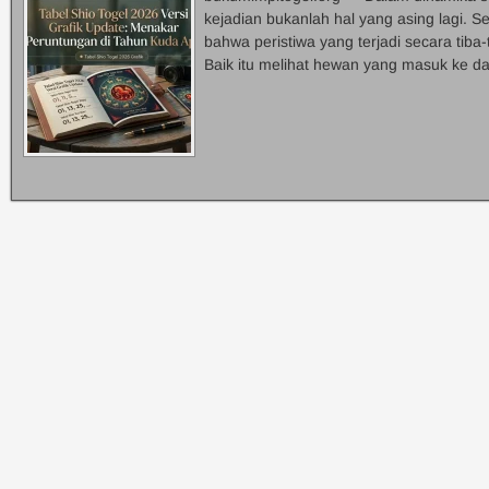
kejadian bukanlah hal yang asing lagi. 
bahwa peristiwa yang terjadi secara tiba
Baik itu melihat hewan yang masuk ke 