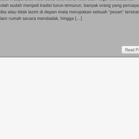
Seolah sudah menjadi tradisi turun-temurun, banyak orang yang percaya
-tiba atau tidak lazim di depan mata merupakan sebuah “pesan” tersirat
dalam rumah secara mendadak, hingga […]
Read P