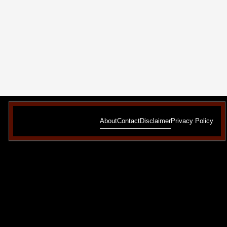
About
Contact
Disclaimer
Privacy Policy