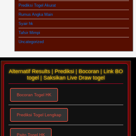
Prediksi Togel Akurat
Rumus Angka Main
Syair hk
Tafsir Mimpi
Uncategorized
Alternatif Results | Prediksi | Bocoran | Link BO
togel | Saksikan Live Draw togel
Bocoran Togel HK
Prediksi Togel Lengkap
Paito Togel HK