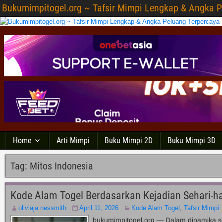
Bukumimpitogel.org ~ Tafsir Mimpi Lengkap & Angka P
Home
Arti Mimpi
Buku Mimpi 2D
Buku Mimpi 3D
Tag:
Mitos Indonesia
Kode Alam Togel Berdasarkan Kejadian Sehari-ha
oliviaja nessmith
April 11, 2026
Kode Alam Togel
,
Tafsir Mimpi
bukumimpitogel.org — Dalam dinamika s