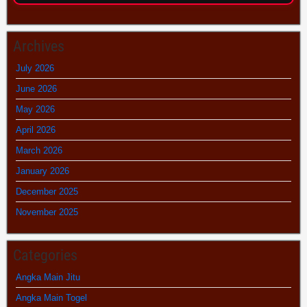
Archives
July 2026
June 2026
May 2026
April 2026
March 2026
January 2026
December 2025
November 2025
Categories
Angka Main Jitu
Angka Main Togel