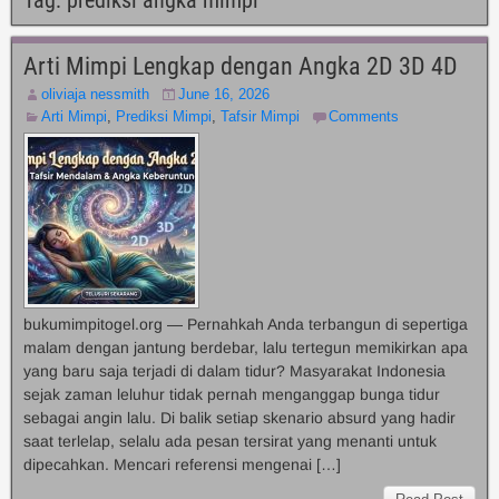
Tag:
prediksi angka mimpi
Arti Mimpi Lengkap dengan Angka 2D 3D 4D
oliviaja nessmith
June 16, 2026
Arti Mimpi
,
Prediksi Mimpi
,
Tafsir Mimpi
Comments
bukumimpitogel.org — Pernahkah Anda terbangun di sepertiga
malam dengan jantung berdebar, lalu tertegun memikirkan apa
yang baru saja terjadi di dalam tidur? Masyarakat Indonesia
sejak zaman leluhur tidak pernah menganggap bunga tidur
sebagai angin lalu. Di balik setiap skenario absurd yang hadir
saat terlelap, selalu ada pesan tersirat yang menanti untuk
dipecahkan. Mencari referensi mengenai […]