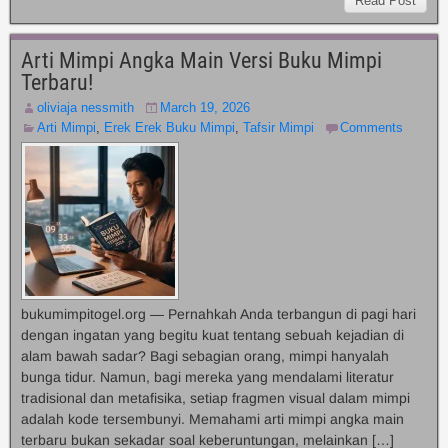
Read Post
Arti Mimpi Angka Main Versi Buku Mimpi
Terbaru!
oliviaja nessmith
March 19, 2026
Arti Mimpi
,
Erek Erek Buku Mimpi
,
Tafsir Mimpi
Comments
bukumimpitogel.org — Pernahkah Anda terbangun di pagi hari
dengan ingatan yang begitu kuat tentang sebuah kejadian di
alam bawah sadar? Bagi sebagian orang, mimpi hanyalah
bunga tidur. Namun, bagi mereka yang mendalami literatur
tradisional dan metafisika, setiap fragmen visual dalam mimpi
adalah kode tersembunyi. Memahami arti mimpi angka main
terbaru bukan sekadar soal keberuntungan, melainkan […]