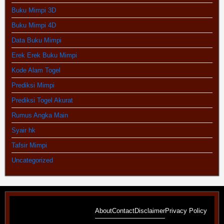
Buku Mimpi 3D
Buku Mimpi 4D
Data Buku Mimpi
Erek Erek Buku Mimpi
Kode Alam Togel
Prediksi Mimpi
Prediksi Togel Akurat
Rumus Angka Main
Syair hk
Tafsir Mimpi
Uncategorized
About
Contact
Disclaimer
Privacy Policy