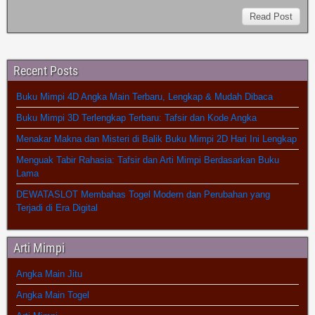
Read Post
Recent Posts
Buku Mimpi 4D Angka Main Terbaru, Lengkap & Mudah Dibaca
Buku Mimpi 3D Terlengkap Terbaru: Tafsir dan Kode Angka
Menakar Makna dan Misteri di Balik Buku Mimpi 2D Hari Ini Lengkap
Menguak Tabir Rahasia: Tafsir dan Arti Mimpi Berdasarkan Buku
Lama
DEWATASLOT Membahas Togel Modern dan Perubahan yang
Terjadi di Era Digital
Arti Mimpi
Angka Main Jitu
Angka Main Togel