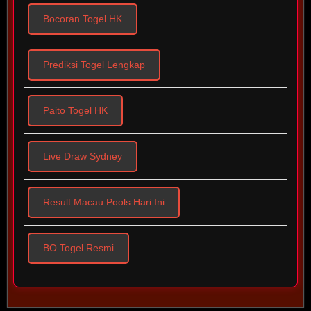
Bocoran Togel HK
Prediksi Togel Lengkap
Paito Togel HK
Live Draw Sydney
Result Macau Pools Hari Ini
BO Togel Resmi