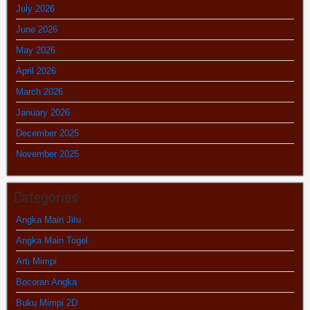
July 2026
June 2026
May 2026
April 2026
March 2026
January 2026
December 2025
November 2025
Categories
Angka Main Jitu
Angka Main Togel
Arti Mimpi
Bocoran Angka
Buku Mimpi 2D