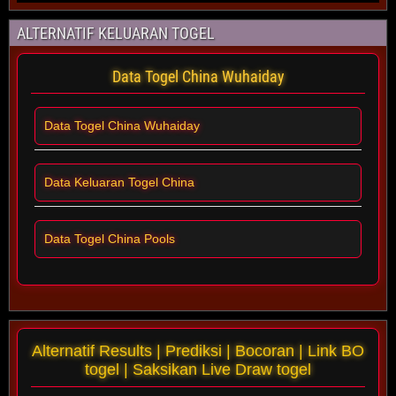
ALTERNATIF KELUARAN TOGEL
Data Togel China Wuhaiday
Data Togel China Wuhaiday
Data Keluaran Togel China
Data Togel China Pools
Alternatif Results | Prediksi | Bocoran | Link BO
togel | Saksikan Live Draw togel