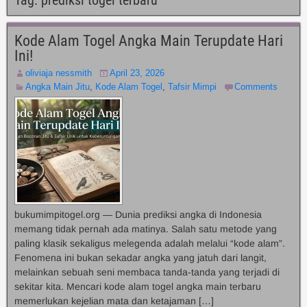
Tag:
prediksi togel terbaru
Kode Alam Togel Angka Main Terupdate Hari
Ini!
oliviaja nessmith
April 23, 2026
Angka Main Jitu
,
Kode Alam Togel
,
Tafsir Mimpi
Comments
bukumimpitogel.org — Dunia prediksi angka di Indonesia
memang tidak pernah ada matinya. Salah satu metode yang
paling klasik sekaligus melegenda adalah melalui “kode alam”.
Fenomena ini bukan sekadar angka yang jatuh dari langit,
melainkan sebuah seni membaca tanda-tanda yang terjadi di
sekitar kita. Mencari kode alam togel angka main terbaru
memerlukan kejelian mata dan ketajaman […]