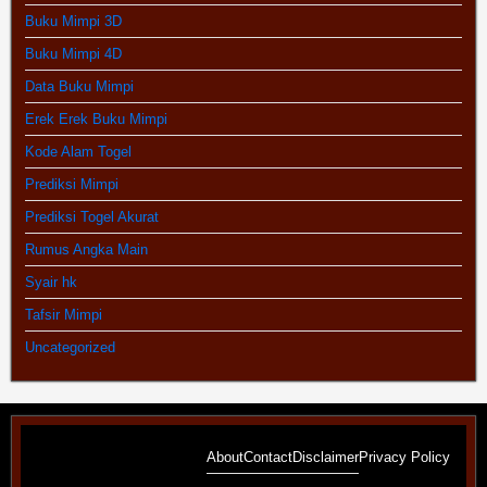
Buku Mimpi 3D
Buku Mimpi 4D
Data Buku Mimpi
Erek Erek Buku Mimpi
Kode Alam Togel
Prediksi Mimpi
Prediksi Togel Akurat
Rumus Angka Main
Syair hk
Tafsir Mimpi
Uncategorized
About
Contact
Disclaimer
Privacy Policy