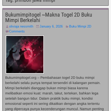
Tag:
primbon jawa mimpi
Bukumimpitogel ~Makna Togel 2D Buku
Mimpi Berkelahi
oliviaja nessmith
January 6, 2026
Buku Mimpi 2D
Comments
Bukumimpitogel.org – Pembahasan togel 2D buku mimpi
berkelahi selalu punya tempat tersendiri di kalangan pemain.
Mimpi berkelahi dianggap bukan mimpi biasa karena
melibatkan emosi kuat: marah, takut, tertekan, bahkan lega
setelah bangun tidur. Dalam praktik buku mimpi, kondisi
emosional seperti ini sering dikaitkan dengan angka tertentu
yang dipercaya punya kecenderungan muncul. Namun penting