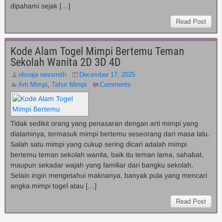
dipahami sejak […]
Read Post
Kode Alam Togel Mimpi Bertemu Teman
Sekolah Wanita 2D 3D 4D
oliviaja nessmith
December 17, 2025
Arti Mimpi
,
Tafsir Mimpi
Comments
Tidak sedikit orang yang penasaran dengan arti mimpi yang
dialaminya, termasuk mimpi bertemu seseorang dari masa lalu.
Salah satu mimpi yang cukup sering dicari adalah mimpi
bertemu teman sekolah wanita, baik itu teman lama, sahabat,
maupun sekadar wajah yang familiar dari bangku sekolah.
Selain ingin mengetahui maknanya, banyak pula yang mencari
angka mimpi togel atau […]
Read Post