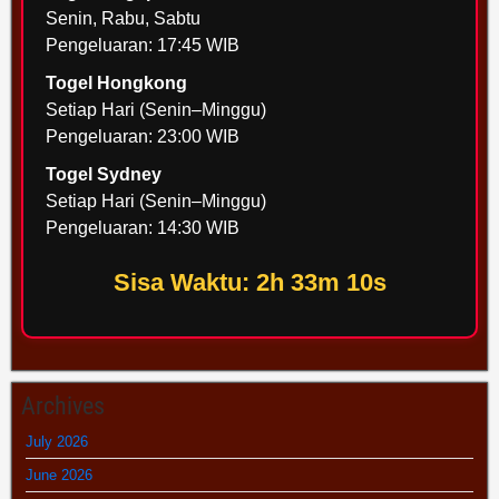
Senin, Rabu, Sabtu
Pengeluaran: 17:45 WIB
Togel Hongkong
Setiap Hari (Senin–Minggu)
Pengeluaran: 23:00 WIB
Togel Sydney
Setiap Hari (Senin–Minggu)
Pengeluaran: 14:30 WIB
Sisa Waktu: 2h 33m 9s
Archives
July 2026
June 2026