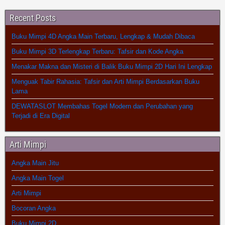
Recent Posts
Buku Mimpi 4D Angka Main Terbaru, Lengkap & Mudah Dibaca
Buku Mimpi 3D Terlengkap Terbaru: Tafsir dan Kode Angka
Menakar Makna dan Misteri di Balik Buku Mimpi 2D Hari Ini Lengkap
Menguak Tabir Rahasia: Tafsir dan Arti Mimpi Berdasarkan Buku
Lama
DEWATASLOT Membahas Togel Modern dan Perubahan yang
Terjadi di Era Digital
Arti Mimpi
Angka Main Jitu
Angka Main Togel
Arti Mimpi
Bocoran Angka
Buku Mimpi 2D