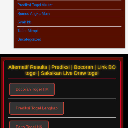
Prediksi Togel Akurat
Rumus Angka Main
Syair hk
Tafsir Mimpi
Uncategorized
Alternatif Results | Prediksi | Bocoran | Link BO
togel | Saksikan Live Draw togel
Bocoran Togel HK
Prediksi Togel Lengkap
Paito Togel HK