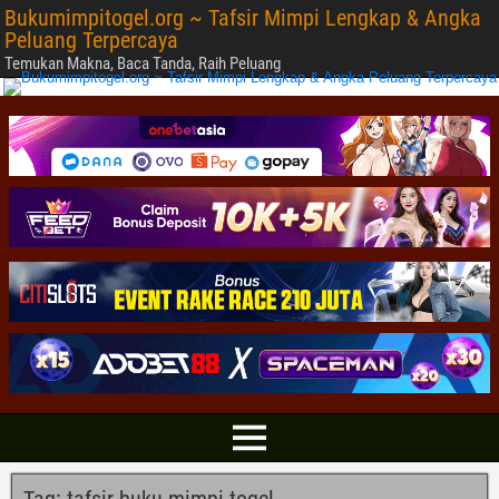
Bukumimpitogel.org ~ Tafsir Mimpi Lengkap & Angka
Peluang Terpercaya
Temukan Makna, Baca Tanda, Raih Peluang