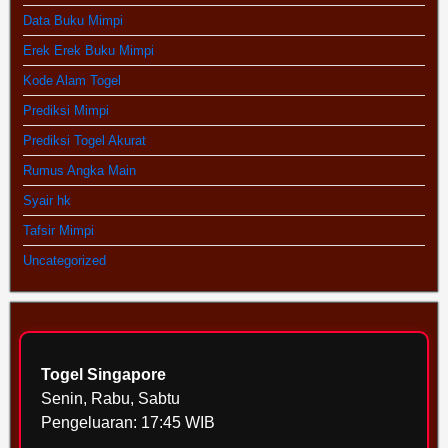
Data Buku Mimpi
Erek Erek Buku Mimpi
Kode Alam Togel
Prediksi Mimpi
Prediksi Togel Akurat
Rumus Angka Main
Syair hk
Tafsir Mimpi
Uncategorized
Togel Singapore
Senin, Rabu, Sabtu
Pengeluaran: 17:45 WIB