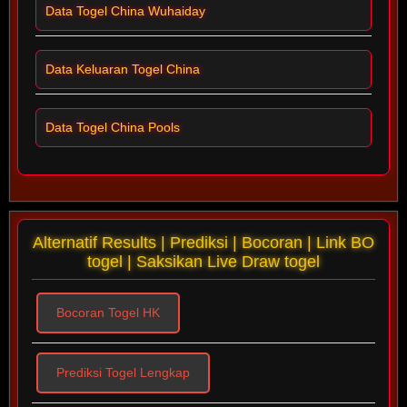
Data Togel China Wuhaiday
Data Keluaran Togel China
Data Togel China Pools
Alternatif Results | Prediksi | Bocoran | Link BO
togel | Saksikan Live Draw togel
Bocoran Togel HK
Prediksi Togel Lengkap