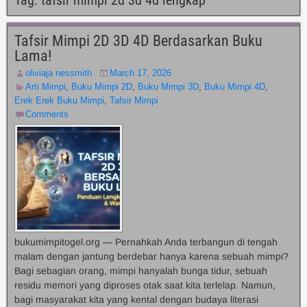
Tag:
tafsir mimpi 2d 3d 4d lengkap
Tafsir Mimpi 2D 3D 4D Berdasarkan Buku
Lama!
oliviaja nessmith
March 17, 2026
Arti Mimpi
,
Buku Mimpi 2D
,
Buku Mimpi 3D
,
Buku Mimpi 4D
,
Erek Erek Buku Mimpi
,
Tafsir Mimpi
Comments
bukumimpitogel.org — Pernahkah Anda terbangun di tengah
malam dengan jantung berdebar hanya karena sebuah mimpi?
Bagi sebagian orang, mimpi hanyalah bunga tidur, sebuah
residu memori yang diproses otak saat kita terlelap. Namun,
bagi masyarakat kita yang kental dengan budaya literasi