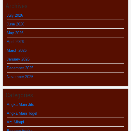
Archives
July 2026
June 2026
May 2026
April 2026
March 2026
January 2026
December 2025
November 2025
Categories
Angka Main Jitu
Angka Main Togel
Arti Mimpi
Bocoran Angka