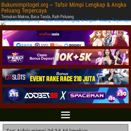
Bukumimpitogel.org ~ Tafsir Mimpi Lengkap & Angka
Peluang Terpercaya
Temukan Makna, Baca Tanda, Raih Peluang