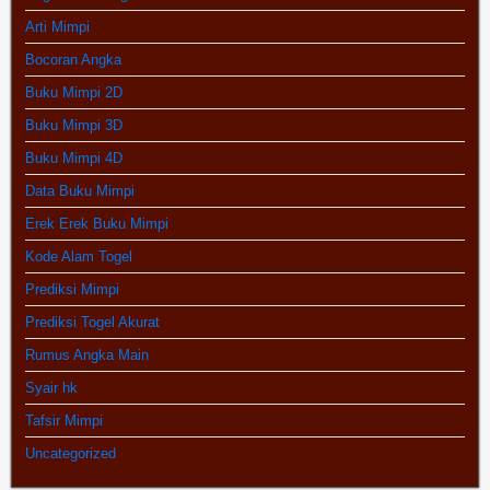
Arti Mimpi
Bocoran Angka
Buku Mimpi 2D
Buku Mimpi 3D
Buku Mimpi 4D
Data Buku Mimpi
Erek Erek Buku Mimpi
Kode Alam Togel
Prediksi Mimpi
Prediksi Togel Akurat
Rumus Angka Main
Syair hk
Tafsir Mimpi
Uncategorized