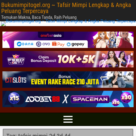
Bukumimpitogel.org ~ Tafsir Mimpi Lengkap & Angka
Peluang Terpercaya
Temukan Makna, Baca Tanda, Raih Peluang