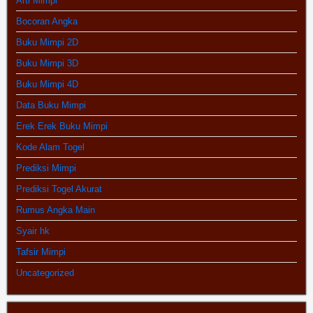
Arti Mimpi
Bocoran Angka
Buku Mimpi 2D
Buku Mimpi 3D
Buku Mimpi 4D
Data Buku Mimpi
Erek Erek Buku Mimpi
Kode Alam Togel
Prediksi Mimpi
Prediksi Togel Akurat
Rumus Angka Main
Syair hk
Tafsir Mimpi
Uncategorized