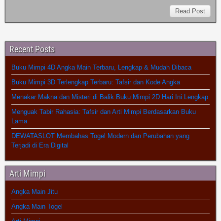
Read Post
Recent Posts
Buku Mimpi 4D Angka Main Terbaru, Lengkap & Mudah Dibaca
Buku Mimpi 3D Terlengkap Terbaru: Tafsir dan Kode Angka
Menakar Makna dan Misteri di Balik Buku Mimpi 2D Hari Ini Lengkap
Menguak Tabir Rahasia: Tafsir dan Arti Mimpi Berdasarkan Buku
Lama
DEWATASLOT Membahas Togel Modern dan Perubahan yang
Terjadi di Era Digital
Arti Mimpi
Angka Main Jitu
Angka Main Togel