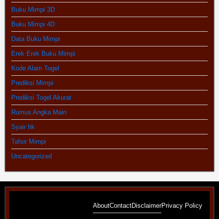
Buku Mimpi 3D
Buku Mimpi 4D
Data Buku Mimpi
Erek Erek Buku Mimpi
Kode Alam Togel
Prediksi Mimpi
Prediksi Togel Akurat
Rumus Angka Main
Syair hk
Tafsir Mimpi
Uncategorized
About
Contact
Disclaimer
Privacy Policy