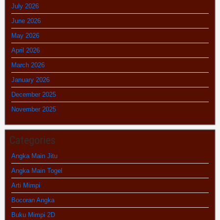
July 2026
June 2026
May 2026
April 2026
March 2026
January 2026
December 2025
November 2025
Categories
Angka Main Jitu
Angka Main Togel
Arti Mimpi
Bocoran Angka
Buku Mimpi 2D