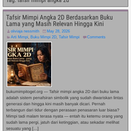
Tag:
tafsir mimpi angka 2d
Tafsir Mimpi Angka 2D Berdasarkan Buku
Lama yang Masih Relevan Hingga Kini
oliviaja nessmith
May 28, 2026
Arti Mimpi
,
Buku Mimpi 2D
,
Tafsir Mimpi
Comments
bukumimpitogel.org — Tafsir mimpi angka 2D dari buku lama
adalah sistem penafsiran simbolik yang sudah diwariskan lintas
generasi dan hingga kini masih banyak dicari. Pernah
terbangun dari tidur dengan perasaan penasaran luar biasa?
Mimpi tadi malam terasa nyata — entah itu ketemu orang yang
sudah lama pergi, jatuh dari ketinggian, atau sekadar melihat
sesuatu yang […]