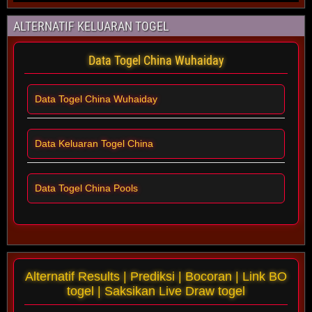
ALTERNATIF KELUARAN TOGEL
Data Togel China Wuhaiday
Data Togel China Wuhaiday
Data Keluaran Togel China
Data Togel China Pools
Alternatif Results | Prediksi | Bocoran | Link BO
togel | Saksikan Live Draw togel