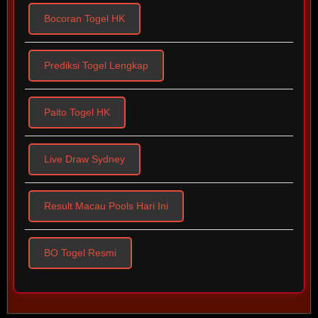
Bocoran Togel HK
Prediksi Togel Lengkap
Paito Togel HK
Live Draw Sydney
Result Macau Pools Hari Ini
BO Togel Resmi