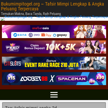
Bukumimpitogel.org ~ Tafsir Mimpi Lengkap & Angka
Peluang Terpercaya
Temukan Makna, Baca Tanda, Raih Peluang