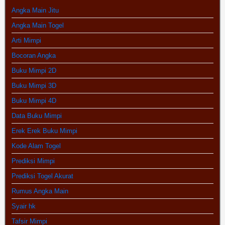
Angka Main Jitu
Angka Main Togel
Arti Mimpi
Bocoran Angka
Buku Mimpi 2D
Buku Mimpi 3D
Buku Mimpi 4D
Data Buku Mimpi
Erek Erek Buku Mimpi
Kode Alam Togel
Prediksi Mimpi
Prediksi Togel Akurat
Rumus Angka Main
Syair hk
Tafsir Mimpi