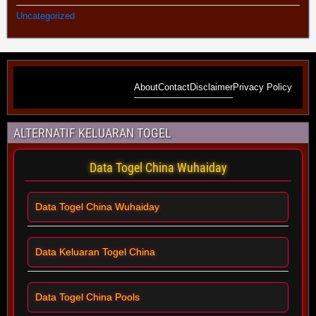
Uncategorized
About
Contact
Disclaimer
Privacy Policy
ALTERNATIF KELUARAN TOGEL
Data Togel China Wuhaiday
Data Togel China Wuhaiday
Data Keluaran Togel China
Data Togel China Pools