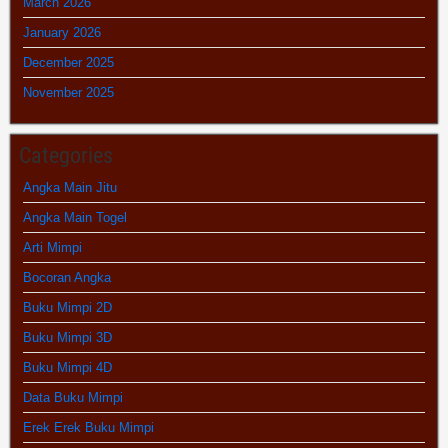
March 2026
January 2026
December 2025
November 2025
Categories
Angka Main Jitu
Angka Main Togel
Arti Mimpi
Bocoran Angka
Buku Mimpi 2D
Buku Mimpi 3D
Buku Mimpi 4D
Data Buku Mimpi
Erek Erek Buku Mimpi