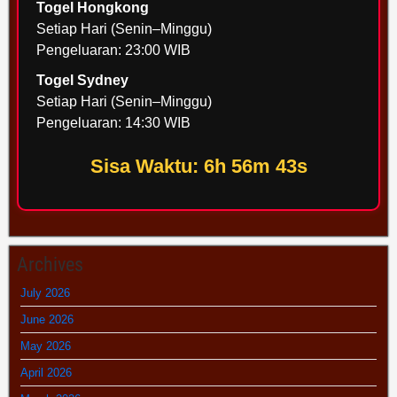
Togel Hongkong
Setiap Hari (Senin–Minggu)
Pengeluaran: 23:00 WIB
Togel Sydney
Setiap Hari (Senin–Minggu)
Pengeluaran: 14:30 WIB
Sisa Waktu: 6h 56m 42s
Archives
July 2026
June 2026
May 2026
April 2026