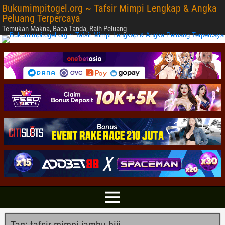
Bukumimpitogel.org ~ Tafsir Mimpi Lengkap & Angka
Peluang Terpercaya
Temukan Makna, Baca Tanda, Raih Peluang