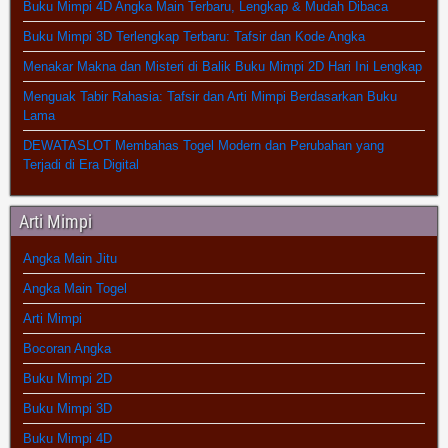
Buku Mimpi 4D Angka Main Terbaru, Lengkap & Mudah Dibaca
Buku Mimpi 3D Terlengkap Terbaru: Tafsir dan Kode Angka
Menakar Makna dan Misteri di Balik Buku Mimpi 2D Hari Ini Lengkap
Menguak Tabir Rahasia: Tafsir dan Arti Mimpi Berdasarkan Buku
Lama
DEWATASLOT Membahas Togel Modern dan Perubahan yang
Terjadi di Era Digital
Arti Mimpi
Angka Main Jitu
Angka Main Togel
Arti Mimpi
Bocoran Angka
Buku Mimpi 2D
Buku Mimpi 3D
Buku Mimpi 4D