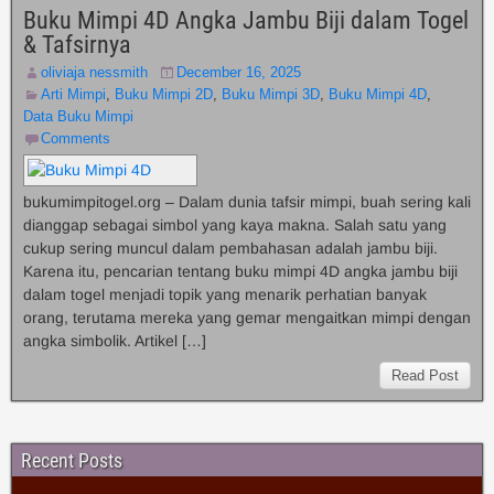
Buku Mimpi 4D Angka Jambu Biji dalam Togel
& Tafsirnya
oliviaja nessmith
December 16, 2025
Arti Mimpi
,
Buku Mimpi 2D
,
Buku Mimpi 3D
,
Buku Mimpi 4D
,
Data Buku Mimpi
Comments
bukumimpitogel.org – Dalam dunia tafsir mimpi, buah sering kali
dianggap sebagai simbol yang kaya makna. Salah satu yang
cukup sering muncul dalam pembahasan adalah jambu biji.
Karena itu, pencarian tentang buku mimpi 4D angka jambu biji
dalam togel menjadi topik yang menarik perhatian banyak
orang, terutama mereka yang gemar mengaitkan mimpi dengan
angka simbolik. Artikel […]
Read Post
Recent Posts