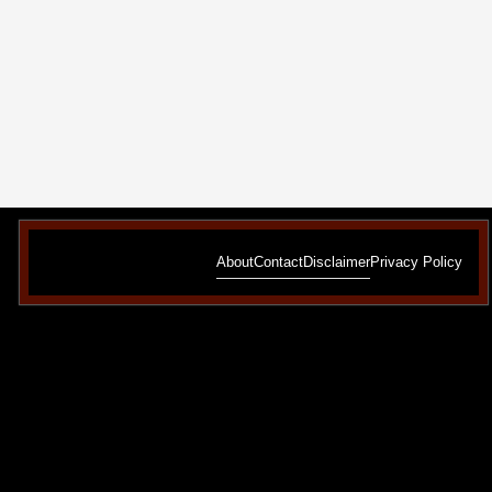
About
Contact
Disclaimer
Privacy Policy