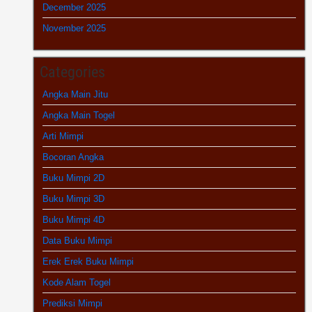
December 2025
November 2025
Categories
Angka Main Jitu
Angka Main Togel
Arti Mimpi
Bocoran Angka
Buku Mimpi 2D
Buku Mimpi 3D
Buku Mimpi 4D
Data Buku Mimpi
Erek Erek Buku Mimpi
Kode Alam Togel
Prediksi Mimpi