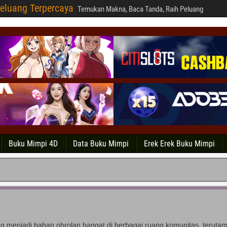
eluang Terpercaya
Temukan Makna, Baca Tanda, Raih Peluang
Buku Mimpi 4D
Data Buku Mimpi
Erek Erek Buku Mimpi
ng menjadi bahan obrolan hangat di berbagai ruang komunitas, teruta