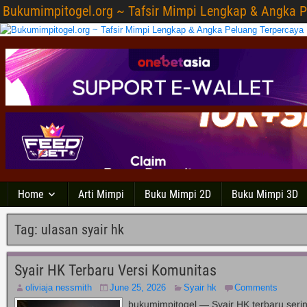
Bukumimpitogel.org ~ Tafsir Mimpi Lengkap & Angka P
Home
Arti Mimpi
Buku Mimpi 2D
Buku Mimpi 3D
Tag:
ulasan syair hk
Syair HK Terbaru Versi Komunitas
oliviaja nessmith
June 25, 2026
Syair hk
Comments
bukumimpitogel — Syair HK terbaru seri