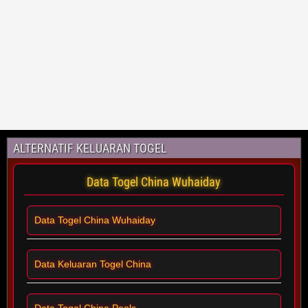
ALTERNATIF KELUARAN TOGEL
Data Togel China Wuhaiday
Data Togel China Wuhaiday
Data Keluaran Togel China