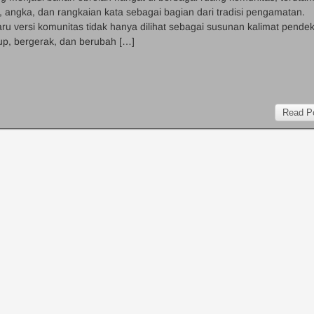
angka, dan rangkaian kata sebagai bagian dari tradisi pengamatan.
ru versi komunitas tidak hanya dilihat sebagai susunan kalimat pendek
dup, bergerak, dan berubah […]
Read P