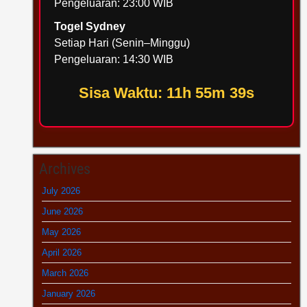
Pengeluaran: 23:00 WIB
Togel Sydney
Setiap Hari (Senin–Minggu)
Pengeluaran: 14:30 WIB
Sisa Waktu: 11h 55m 39s
Archives
July 2026
June 2026
May 2026
April 2026
March 2026
January 2026