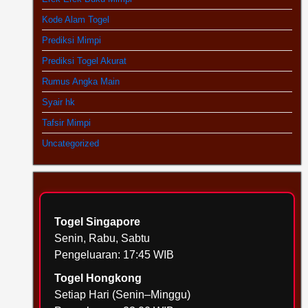
Kode Alam Togel
Prediksi Mimpi
Prediksi Togel Akurat
Rumus Angka Main
Syair hk
Tafsir Mimpi
Uncategorized
Togel Singapore
Senin, Rabu, Sabtu
Pengeluaran: 17:45 WIB
Togel Hongkong
Setiap Hari (Senin–Minggu)