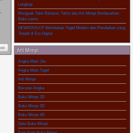
Lengkap
,
Menguak Tabir Rahasia: Tafsir dan Arti Mimpi Berdasarkan
Buku Lama
DEWATASLOT Membahas Togel Modern dan Perubahan yang
Terjadi di Era Digital
ost
Arti Mimpi
Angka Main Jitu
Angka Main Togel
Arti Mimpi
Bocoran Angka
Buku Mimpi 2D
Buku Mimpi 3D
Buku Mimpi 4D
Data Buku Mimpi
Erek Erek Buku Mimpi