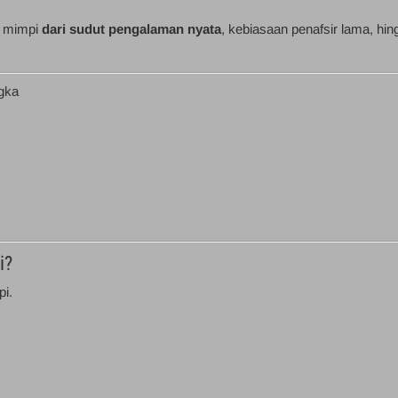
h mimpi
dari sudut pengalaman nyata
, kebiasaan penafsir lama, hin
ngka
i?
pi.