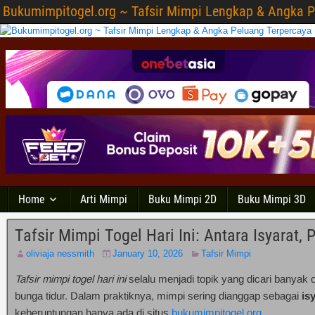
Bukumimpitogel.org ~ Tafsir Mimpi Lengkap & Angka P
Home
Arti Mimpi
Buku Mimpi 2D
Buku Mimpi 3D
Tafsir Mimpi Togel Hari Ini: Antara Isyarat
oliviaja nessmith
January 10, 2026
Tafsir Mimpi
Tafsir mimpi togel hari ini
selalu menjadi topik yang dicari banya
bunga tidur. Dalam praktiknya, mimpi sering dianggap sebagai
is
keberuntungan hanya ada di situs
bukumimpitogel.org
.