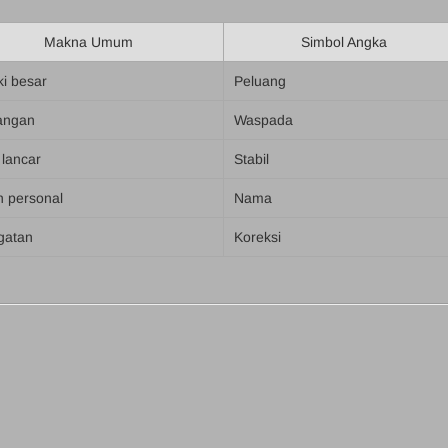
Makna Umum
Simbol Angka
i besar
Peluang
angan
Waspada
 lancar
Stabil
 personal
Nama
gatan
Koreksi