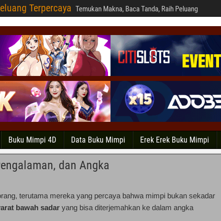
eluang Terpercaya
Temukan Makna, Baca Tanda, Raih Peluang
Buku Mimpi 4D
Data Buku Mimpi
Erek Erek Buku Mimpi
, Pengalaman, dan Angka
k orang, terutama mereka yang percaya bahwa mimpi bukan sekadar
yarat bawah sadar
yang bisa diterjemahkan ke dalam angka