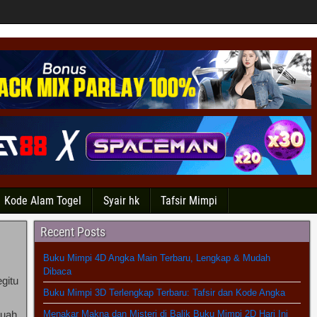
Kode Alam Togel
Syair hk
Tafsir Mimpi
Recent Posts
Buku Mimpi 4D Angka Main Terbaru, Lengkap & Mudah
Dibaca
gitu
Buku Mimpi 3D Terlengkap Terbaru: Tafsir dan Kode Angka
buah
Menakar Makna dan Misteri di Balik Buku Mimpi 2D Hari Ini