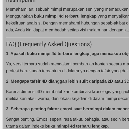
Memahami arti sebuah mimpi merupakan seni yang memadukan ketaja
Menggunakan
buku mimpi 4d terbaru lengkap
yang menyajikan 
kekeliruan analisis. Dengan memahami hubungan sebab-akibat da
ada, Anda kini dapat membedah setiap visi malam hari dengan jauh 
FAQ (Frequently Asked Questions)
1. Apakah buku mimpi 4d terbaru lengkap juga mencakup ob
Ya, versi terbaru sudah mengalami pembaruan konten secara masif
profesi baru sudah tercantum di dalamnya dengan tafsir yang detai
2. Mengapa tafsir 4D dianggap lebih sulit daripada 2D atau 3
Karena dimensi 4D membutuhkan kombinasi kronologis yang jauh l
melibatkan aksi, warna, dan lokasi kejadian di dalam mimpi secar
3. Seberapa penting faktor emosi saat bermimpi dalam menen
Sangat penting. Emosi seperti rasa takut, bahagia, atau sedih ber
utama dalam indeks
buku mimpi 4d terbaru lengkap
.