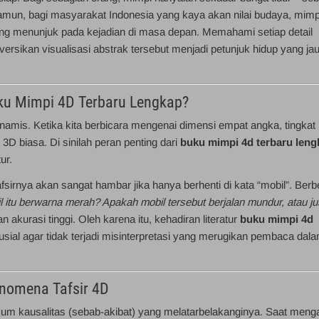
amun, bagi masyarakat Indonesia yang kaya akan nilai budaya, mimp
ang menunjuk pada kejadian di masa depan. Memahami setiap detail
sikan visualisasi abstrak tersebut menjadi petunjuk hidup yang ja
u Mimpi 4D Terbaru Lengkap?
dinamis. Ketika kita berbicara mengenai dimensi empat angka, tingkat
3D biasa. Di sinilah peran penting dari
buku mimpi 4d terbaru leng
ur.
fsirnya akan sangat hambar jika hanya berhenti di kata “mobil”. Ber
 itu berwarna merah? Apakah mobil tersebut berjalan mundur, atau ju
 akurasi tinggi. Oleh karena itu, kehadiran literatur
buku mimpi 4d
sial agar tidak terjadi misinterpretasi yang merugikan pembaca dal
nomena Tafsir 4D
hukum kausalitas (sebab-akibat) yang melatarbelakanginya. Saat meng