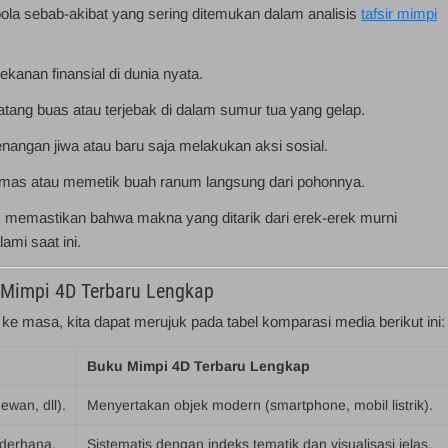
la sebab-akibat yang sering ditemukan dalam analisis
tafsir mimpi
kanan finansial di dunia nyata.
atang buas atau terjebak di dalam sumur tua yang gelap.
angan jiwa atau baru saja melakukan aksi sosial.
emas atau memetik buah ranum langsung dari pohonnya.
as memastikan bahwa makna yang ditarik dari erek-erek murni
ami saat ini.
 Mimpi 4D Terbaru Lengkap
e masa, kita dapat merujuk pada tabel komparasi media berikut ini:
Buku Mimpi 4D Terbaru Lengkap
ewan, dll).
Menyertakan objek modern (smartphone, mobil listrik).
ederhana.
Sistematis dengan indeks tematik dan visualisasi jelas.