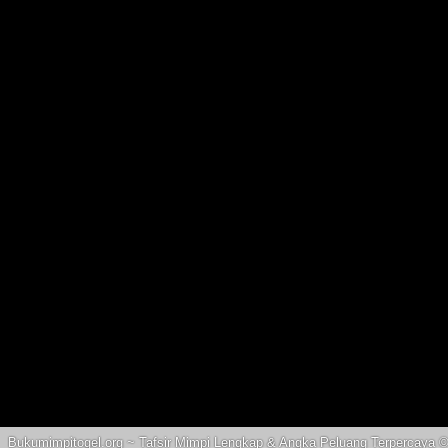
Bukumimpitogel.org ~ Tafsir Mimpi Lengkap & Angka Peluang Terpercaya 