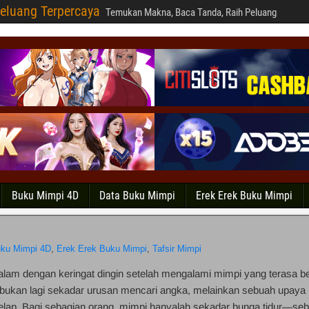
eluang Terpercaya
Temukan Makna, Baca Tanda, Raih Peluang
Buku Mimpi 4D
Data Buku Mimpi
Erek Erek Buku Mimpi
ku Mimpi 4D
,
Erek Erek Buku Mimpi
,
Tafsir Mimpi
lam dengan keringat dingin setelah mengalami mimpi yang terasa be
bukan lagi sekadar urusan mencari angka, melainkan sebuah upaya
erlelap. Bagi sebagian orang, mimpi hanyalah sekadar bunga tidur—se