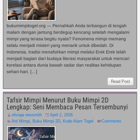
bukumimpitogel.org — Pernahkah Anda terbangun di tengah
malam dengan jantung berdegup kencang setelah mengalami
mimpi yang terasa begitu nyata? Fenomena mimpi memang
selalu menjadi misteri yang menarik untuk dibedah. Di
Indonesia, tradisi menafsirkan mimpi melalui Erek Erek telah
menjadi bagian dari budaya literasi masyarakat untuk mencari
korelasi antara dunia bawah sadar dan realitas kehidupan
sehari-hari. […]
Read Post
Tafsir Mimpi Menurut Buku Mimpi 2D
Lengkap: Seni Membaca Pesan Tersembunyi
oliviaja nessmith
April 2, 2026
Arti Mimpi
,
Buku Mimpi 2D
,
Kode Alam Togel
Comments