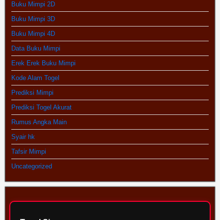
Buku Mimpi 2D
Buku Mimpi 3D
Buku Mimpi 4D
Data Buku Mimpi
Erek Erek Buku Mimpi
Kode Alam Togel
Prediksi Mimpi
Prediksi Togel Akurat
Rumus Angka Main
Syair hk
Tafsir Mimpi
Uncategorized