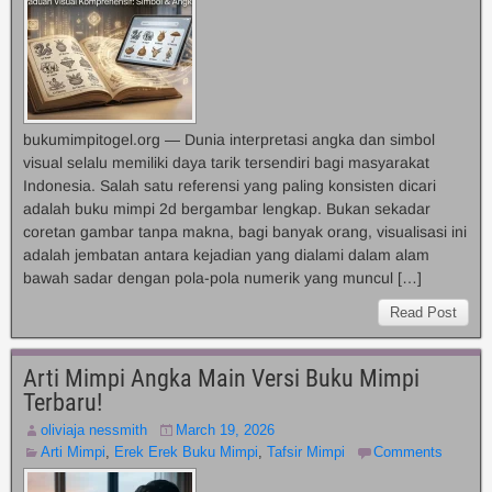
bukumimpitogel.org — Dunia interpretasi angka dan simbol
visual selalu memiliki daya tarik tersendiri bagi masyarakat
Indonesia. Salah satu referensi yang paling konsisten dicari
adalah buku mimpi 2d bergambar lengkap. Bukan sekadar
coretan gambar tanpa makna, bagi banyak orang, visualisasi ini
adalah jembatan antara kejadian yang dialami dalam alam
bawah sadar dengan pola-pola numerik yang muncul […]
Read Post
Arti Mimpi Angka Main Versi Buku Mimpi
Terbaru!
oliviaja nessmith
March 19, 2026
Arti Mimpi
,
Erek Erek Buku Mimpi
,
Tafsir Mimpi
Comments