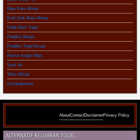
Data Buku Mimpi
Erek Erek Buku Mimpi
Kode Alam Togel
Prediksi Mimpi
Prediksi Togel Akurat
Rumus Angka Main
Syair hk
Tafsir Mimpi
Uncategorized
About
Contact
Disclaimer
Privacy Policy
ALTERNATIF KELUARAN TOGEL