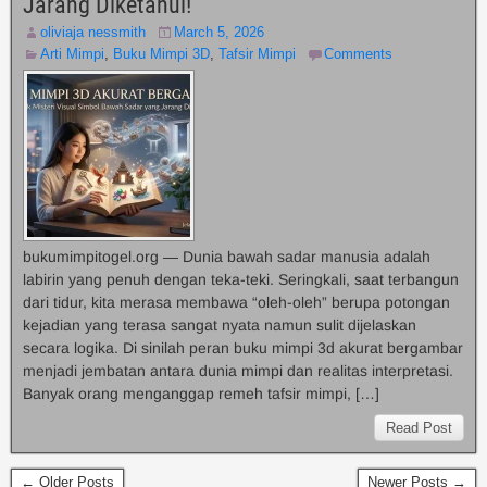
Jarang Diketahui!
oliviaja nessmith
March 5, 2026
Arti Mimpi
,
Buku Mimpi 3D
,
Tafsir Mimpi
Comments
bukumimpitogel.org — Dunia bawah sadar manusia adalah
labirin yang penuh dengan teka-teki. Seringkali, saat terbangun
dari tidur, kita merasa membawa “oleh-oleh” berupa potongan
kejadian yang terasa sangat nyata namun sulit dijelaskan
secara logika. Di sinilah peran buku mimpi 3d akurat bergambar
menjadi jembatan antara dunia mimpi dan realitas interpretasi.
Banyak orang menganggap remeh tafsir mimpi, […]
Read Post
← Older Posts
Newer Posts →