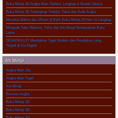
Buku Mimpi 4D Angka Main Terbaru, Lengkap & Mudah Dibaca
Buku Mimpi 3D Terlengkap Terbaru: Tafsir dan Kode Angka
Menakar Makna dan Misteri di Balik Buku Mimpi 2D Hari Ini Lengkap
Menguak Tabir Rahasia: Tafsir dan Arti Mimpi Berdasarkan Buku
Lama
DEWATASLOT Membahas Togel Modern dan Perubahan yang
Terjadi di Era Digital
Arti Mimpi
Angka Main Jitu
Angka Main Togel
Arti Mimpi
Bocoran Angka
Buku Mimpi 2D
Buku Mimpi 3D
Buku Mimpi 4D