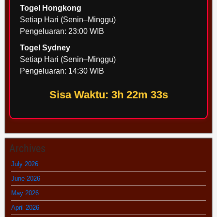
Togel Hongkong
Setiap Hari (Senin–Minggu)
Pengeluaran: 23:00 WIB
Togel Sydney
Setiap Hari (Senin–Minggu)
Pengeluaran: 14:30 WIB
Sisa Waktu: 3h 22m 32s
Archives
July 2026
June 2026
May 2026
April 2026