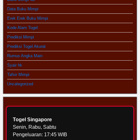
Data Buku Mimpi
Erek Erek Buku Mimpi
Kode Alam Togel
Prediksi Mimpi
Prediksi Togel Akurat
Rumus Angka Main
Syair hk
Tafsir Mimpi
Uncategorized
Togel Singapore
Senin, Rabu, Sabtu
Pengeluaran: 17:45 WIB