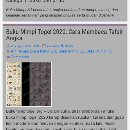
Category:
Buku Mimpi 3D
Buku Mimpi 3D berisi tafsir angka berdasarkan mimpi, simbol, dan
kejadian sehari-hari yang disusun ringkas serta mudah dipahami.
Buku Mimpi Togel 2020: Cara Membaca Tafsir
Angka
oliviaja nessmith
January 8, 2026
Arti Mimpi
,
Buku Mimpi 2D
,
Buku Mimpi 3D
,
Buku Mimpi 4D
Comments
Bukumimpitogel.org – Dalam dunia tafsir simbol dan angka,
buku mimpi togel 2020 kerap dijadikan rujukan karena dianggap
lebih modern dan relevan dengan konteks masa kini. Meski
begitu, penting dipahami sejak awal: buku mimpi bukan kitab