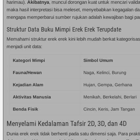
harimau).
Akibatnya
, muncul dorongan kuat untuk mencari validas
maka hasil interpretasi bisa meleset, menyebabkan kegagalan 
mengapa memperbarui sumber rujukan adalah kewajiban bagi para
Struktur Data Buku Mimpi Erek Erek Terupdate
Memahami struktur erek erek kini lebih mudah berkat kategorisa
menjadi unit data:
Kategori Mimpi
Simbol Umum
Fauna/Hewan
Naga, Kelinci, Burung
Kejadian Alam
Hujan, Gempa, Gerhana
Aktivitas Manusia
Menikah, Berkelahi, Berlari
Benda Fisik
Cincin, Keris, Jam Tangan
Menyelami Kedalaman Tafsir 2D, 3D, dan 4D
Dunia erek erek tidak berhenti pada satu dimensi saja. Para pra