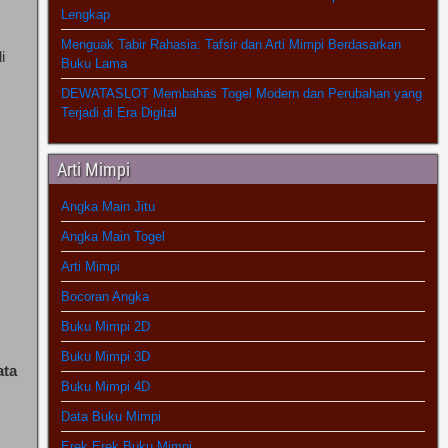
Lengkap
Menguak Tabir Rahasia: Tafsir dan Arti Mimpi Berdasarkan
i
Buku Lama
DEWATASLOT Membahas Togel Modern dan Perubahan yang
Terjadi di Era Digital
Arti Mimpi
Angka Main Jitu
Angka Main Togel
Arti Mimpi
Bocoran Angka
Buku Mimpi 2D
Buku Mimpi 3D
ata
Buku Mimpi 4D
Data Buku Mimpi
Erek Erek Buku Mimpi