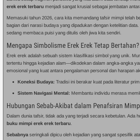
erek erek terbaru
menjadi sangat krusial sebagai jembatan antara
Memasuki tahun 2026, cara kita memandang tafsir mimpi telah ber
bagian dari narasi budaya yang dipadukan dengan ketelitian dat
sedang membaca puisi yang ditulis oleh jiwa kita sendiri.
Mengapa Simbolisme Erek Erek Tetap Bertahan?
Erek erek adalah sebuah sistem klasifikasi simbol yang unik. 
tertentu hingga kejadian alam—dikodekan dalam angka-angka ya
emosional yang kuat antara pengalaman personal dan harapan a
Koneksi Budaya:
Tradisi ini berakar kuat pada literatur p
Sistem Navigasi Mental:
Membantu individu merasa memilik
Hubungan Sebab-Akibat dalam Penafsiran Mimp
Dalam dunia tafsir, tidak ada yang terjadi secara kebetulan. Ada
buku mimpi erek erek terbaru
.
Sebabnya
seringkali dipicu oleh kejadian yang sangat spesifik at