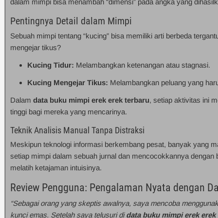
dalam mimpi bisa menambah “dimensi” pada angka yang dihasilk
Pentingnya Detail dalam Mimpi
Sebuah mimpi tentang “kucing” bisa memiliki arti berbeda tergant
mengejar tikus?
Kucing Tidur:
Melambangkan ketenangan atau stagnasi.
Kucing Mengejar Tikus:
Melambangkan peluang yang harus
Dalam
data buku mimpi erek erek terbaru
, setiap aktivitas in
tinggi bagi mereka yang mencarinya.
Teknik Analisis Manual Tanpa Distraksi
Meskipun teknologi informasi berkembang pesat, banyak yang 
setiap mimpi dalam sebuah jurnal dan mencocokkannya dengan buk
melatih ketajaman intuisinya.
Review Pengguna: Pengalaman Nyata dengan Da
“Sebagai orang yang skeptis awalnya, saya mencoba menggunaka
kunci emas. Setelah saya telusuri di
data buku mimpi erek erek 