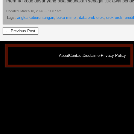
memiliki kode dasar yang bisa digunakan sebagai titik awal penaf
Updated: March 10, 2026 — 11:07 am
Tags:
angka keberuntungan
,
buku mimpi
,
data erek erek
,
erek erek
,
predi
← Previous Post
About
Contact
Disclaimer
Privacy Policy