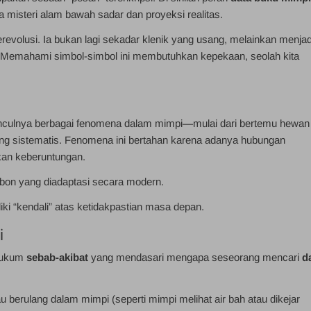
 misteri alam bawah sadar dan proyeksi realitas.
evolusi. Ia bukan lagi sekadar klenik yang usang, melainkan menjad
a. Memahami simbol-simbol ini membutuhkan kepekaan, seolah kita
Munculnya berbagai fenomena dalam mimpi—mulai dari bertemu hewan
ng sistematis. Fenomena ini bertahan karena adanya hubungan
kan keberuntungan.
rimbon yang diadaptasi secara modern.
i “kendali” atas ketidakpastian masa depan.
i
 hukum
sebab-akibat
yang mendasari mengapa seseorang mencari
d
au berulang dalam mimpi (seperti mimpi melihat air bah atau dikejar