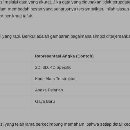
i melalui data yang akurat. Jika data yang digunakan tidak terupdate
dalam membedah pesan yang seharusnya tersampaikan. Inilah alasan
 penikmat tafsir.
si yang rapi. Berikut adalah gambaran bagaimana simbol diterjemahk
Representasi Angka (Contoh)
2D, 3D, 4D Spesifik
Kode Alam Terstruktur
Angka Pelarian
Gaya Baru
ktisi yang telah lama berkecimpung memahami bahwa setiap detail kec