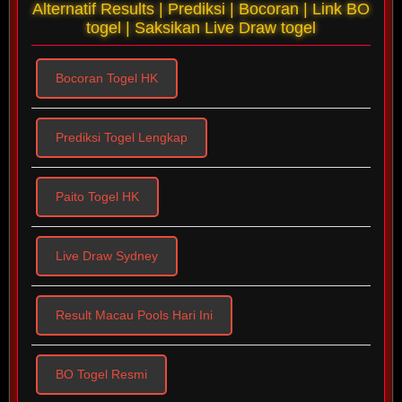
Alternatif Results | Prediksi | Bocoran | Link BO
togel | Saksikan Live Draw togel
Bocoran Togel HK
Prediksi Togel Lengkap
Paito Togel HK
Live Draw Sydney
Result Macau Pools Hari Ini
BO Togel Resmi