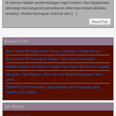
di internet adalah perkembangan togel modern dan bagaimana
teknologi memengaruhi penyebaran informasi terkait aktivitas
tersebut. Melalui kemajuan internet dan […]
Read Post
Recent Posts
Buku Mimpi 4D Angka Main Terbaru, Lengkap & Mudah Dibaca
Buku Mimpi 3D Terlengkap Terbaru: Tafsir dan Kode Angka
Menakar Makna dan Misteri di Balik Buku Mimpi 2D Hari Ini Lengkap
Menguak Tabir Rahasia: Tafsir dan Arti Mimpi Berdasarkan Buku
Lama
DEWATASLOT Membahas Togel Modern dan Perubahan yang
Terjadi di Era Digital
Arti Mimpi