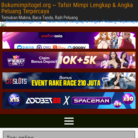
Bukumimpitogel.org ~ Tafsir Mimpi Lengkap & Angka
Peluang Terpercaya
Temukan Makna, Baca Tanda, Raih Peluang