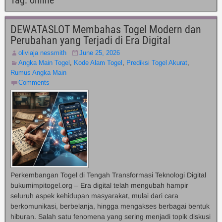
Tag:
online
DEWATASLOT Membahas Togel Modern dan
Perubahan yang Terjadi di Era Digital
oliviaja nessmith
June 25, 2026
Angka Main Togel
,
Kode Alam Togel
,
Prediksi Togel Akurat
,
Rumus Angka Main
Comments
Perkembangan Togel di Tengah Transformasi Teknologi Digital
bukumimpitogel.org – Era digital telah mengubah hampir
seluruh aspek kehidupan masyarakat, mulai dari cara
berkomunikasi, berbelanja, hingga mengakses berbagai bentuk
hiburan. Salah satu fenomena yang sering menjadi topik diskusi