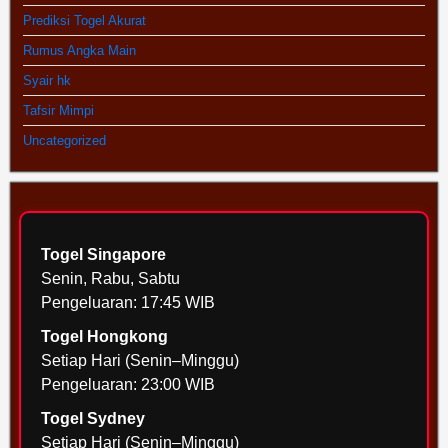
Prediksi Togel Akurat
Rumus Angka Main
Syair hk
Tafsir Mimpi
Uncategorized
Togel Singapore
Senin, Rabu, Sabtu
Pengeluaran: 17:45 WIB
Togel Hongkong
Setiap Hari (Senin–Minggu)
Pengeluaran: 23:00 WIB
Togel Sydney
Setiap Hari (Senin–Minggu)