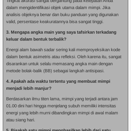
Tingkat akurasi sangat bergantung pada ketepatan Anda
dalam mengidentifikasi objek utama dalam mimpi. Jika
analisis objeknya benar dan buku panduan yang digunakan
valid, persentase keakuratannya bisa sangat tinggi.
3. Mengapa angka main yang saya tafsirkan terkadang
keluar dalam bentuk terbalik?
Energi alam bawah sadar sering kali memproyeksikan kode
dalam bentuk asimetris atau refleksi. Oleh karena itu, sangat
disarankan untuk selalu memasang angka main dengan
metode bolak-balik (BB) sebagai langkah antisipasi.
4. Apakah ada waktu tertentu yang membuat mimpi
menjadi lebih manjur?
Berdasarkan ilmu titen lama, mimpi yang terjadi antara jam
01.00 dini hari hingga menjelang subuh memiliki intensitas
energi yang lebih murni dibandingkan mimpi di awal malam
atau siang hari.
5. Bisakah satu mimpi menghasilkan lebih dari satu