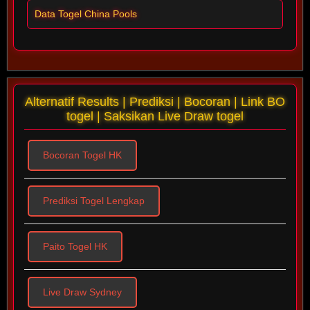
Data Togel China Pools
Alternatif Results | Prediksi | Bocoran | Link BO
togel | Saksikan Live Draw togel
Bocoran Togel HK
Prediksi Togel Lengkap
Paito Togel HK
Live Draw Sydney