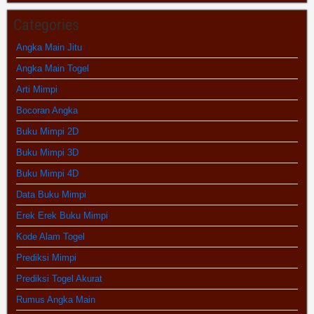
Categories
Angka Main Jitu
Angka Main Togel
Arti Mimpi
Bocoran Angka
Buku Mimpi 2D
Buku Mimpi 3D
Buku Mimpi 4D
Data Buku Mimpi
Erek Erek Buku Mimpi
Kode Alam Togel
Prediksi Mimpi
Prediksi Togel Akurat
Rumus Angka Main