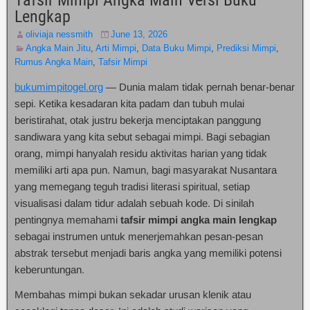
Tafsir Mimpi Angka Main Versi Buku
Lengkap
oliviaja nessmith
June 13, 2026
Angka Main Jitu
,
Arti Mimpi
,
Data Buku Mimpi
,
Prediksi Mimpi
,
Rumus Angka Main
,
Tafsir Mimpi
bukumimpitogel.org
— Dunia malam tidak pernah benar-benar
sepi. Ketika kesadaran kita padam dan tubuh mulai
beristirahat, otak justru bekerja menciptakan panggung
sandiwara yang kita sebut sebagai mimpi. Bagi sebagian
orang, mimpi hanyalah residu aktivitas harian yang tidak
memiliki arti apa pun. Namun, bagi masyarakat Nusantara
yang memegang teguh tradisi literasi spiritual, setiap
visualisasi dalam tidur adalah sebuah kode. Di sinilah
pentingnya memahami
tafsir mimpi angka main lengkap
sebagai instrumen untuk menerjemahkan pesan-pesan
abstrak tersebut menjadi baris angka yang memiliki potensi
keberuntungan.
Membahas mimpi bukan sekadar urusan klenik atau