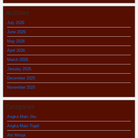
Archives
July 2026
June 2026
May 2026
April 2026
March 2026
January 2026
December 2025
November 2025
Categories
Angka Main Jitu
Angka Main Togel
Arti Mimpi