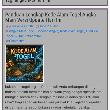
Tag:
angka ikut hari ini
Panduan Lengkap Kode Alam Togel Angka
Main Versi Update Hari Ini
oliviaja nessmith
June 23, 2026
Angka Main Togel
,
Bocoran Angka
,
Kode Alam Togel
,
Prediksi
Togel Akurat
,
Tafsir Mimpi
Comments
bukumimpitogel.org — Pernahkah Anda terbangun di tengah
malam setelah memimpikan sesuatu yang sangat spesifik, atau
mungkin secara tidak sengaja melihat kejadian ganjil di jalan
raya? Bagi sebagian besar masyarakat kita, kejadian-kejadian
di luar nalar tersebut bukan sekadar kebetulan belaka.