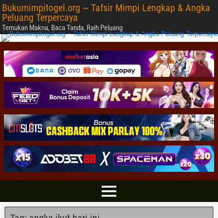
Bukumimpitogel.org ~ Tafsir Mimpi Lengkap & Angka
Peluang Terpercaya
Temukan Makna, Baca Tanda, Raih Peluang