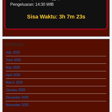
Pengeluaran: 14:30 WIB
Sisa Waktu: 3h 7m 23s
Archives
July 2026
June 2026
May 2026
April 2026
March 2026
January 2026
December 2025
November 2025