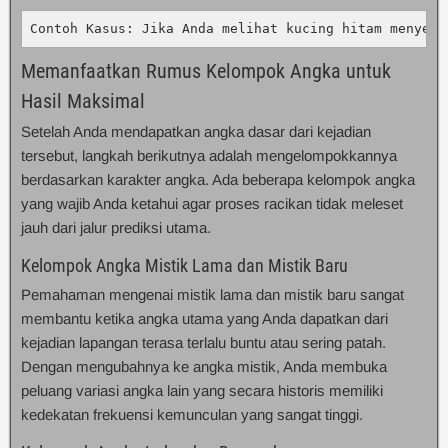
Memanfaatkan Rumus Kelompok Angka untuk
Hasil Maksimal
Setelah Anda mendapatkan angka dasar dari kejadian
tersebut, langkah berikutnya adalah mengelompokkannya
berdasarkan karakter angka. Ada beberapa kelompok angka
yang wajib Anda ketahui agar proses racikan tidak meleset
jauh dari jalur prediksi utama.
Kelompok Angka Mistik Lama dan Mistik Baru
Pemahaman mengenai mistik lama dan mistik baru sangat
membantu ketika angka utama yang Anda dapatkan dari
kejadian lapangan terasa terlalu buntu atau sering patah.
Dengan mengubahnya ke angka mistik, Anda membuka
peluang variasi angka lain yang secara historis memiliki
kedekatan frekuensi kemunculan yang sangat tinggi.