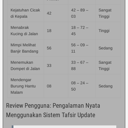
Kejatuhan Cicak
42 – 89 –
Sangat
42
di Kepala
03
Tinggi
Menabrak
18 – 72 –
18
Tinggi
Kucing di Jalan
45
Mimpi Melihat
56 – 09 –
56
Sedang
Banjir Bandang
11
Menemukan
33 – 67 –
Sangat
33
Dompet di Jalan
88
Tinggi
Mendengar
08 – 24 –
Burung Hantu
08
Sedang
50
Malam
Review Pengguna: Pengalaman Nyata
Menggunakan Sistem Tafsir Update