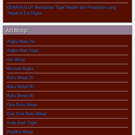
DEWATASLOT Membahas Togel Modern dan Perubahan yang
Terjadi di Era Digital
Arti Mimpi
Angka Main Jitu
Angka Main Togel
Arti Mimpi
Bocoran Angka
Buku Mimpi 2D
Buku Mimpi 3D
Buku Mimpi 4D
Data Buku Mimpi
Erek Erek Buku Mimpi
Kode Alam Togel
Prediksi Mimpi