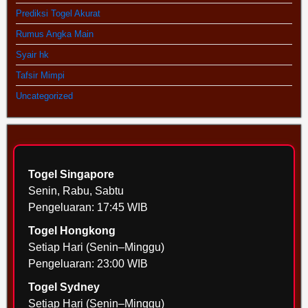
Prediksi Togel Akurat
Rumus Angka Main
Syair hk
Tafsir Mimpi
Uncategorized
Togel Singapore
Senin, Rabu, Sabtu
Pengeluaran: 17:45 WIB
Togel Hongkong
Setiap Hari (Senin–Minggu)
Pengeluaran: 23:00 WIB
Togel Sydney
Setiap Hari (Senin–Minggu)