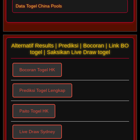
Data Togel China Pools
Alternatif Results | Prediksi | Bocoran | Link BO
togel | Saksikan Live Draw togel
Bocoran Togel HK
Prediksi Togel Lengkap
Paito Togel HK
Live Draw Sydney