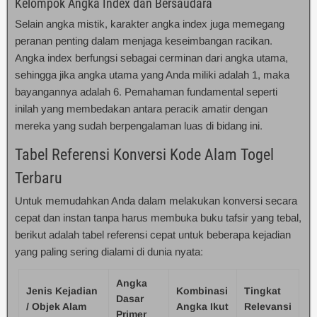
Kelompok Angka Index dan Bersaudara
Selain angka mistik, karakter angka index juga memegang
peranan penting dalam menjaga keseimbangan racikan.
Angka index berfungsi sebagai cerminan dari angka utama,
sehingga jika angka utama yang Anda miliki adalah 1, maka
bayangannya adalah 6. Pemahaman fundamental seperti
inilah yang membedakan antara peracik amatir dengan
mereka yang sudah berpengalaman luas di bidang ini.
Tabel Referensi Konversi Kode Alam Togel
Terbaru
Untuk memudahkan Anda dalam melakukan konversi secara
cepat dan instan tanpa harus membuka buku tafsir yang tebal,
berikut adalah tabel referensi cepat untuk beberapa kejadian
yang paling sering dialami di dunia nyata:
Angka
Jenis Kejadian
Kombinasi
Tingkat
Dasar
/ Objek Alam
Angka Ikut
Relevansi
Primer