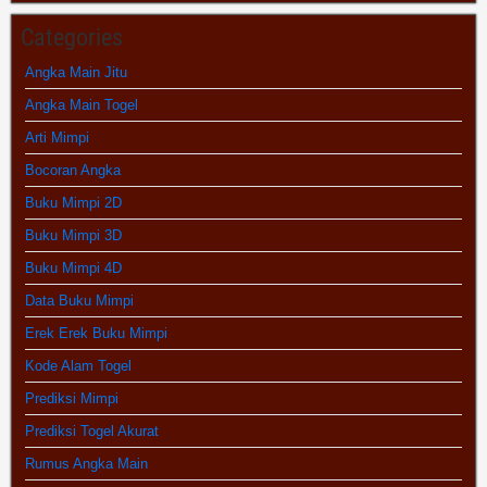
Categories
Angka Main Jitu
Angka Main Togel
Arti Mimpi
Bocoran Angka
Buku Mimpi 2D
Buku Mimpi 3D
Buku Mimpi 4D
Data Buku Mimpi
Erek Erek Buku Mimpi
Kode Alam Togel
Prediksi Mimpi
Prediksi Togel Akurat
Rumus Angka Main