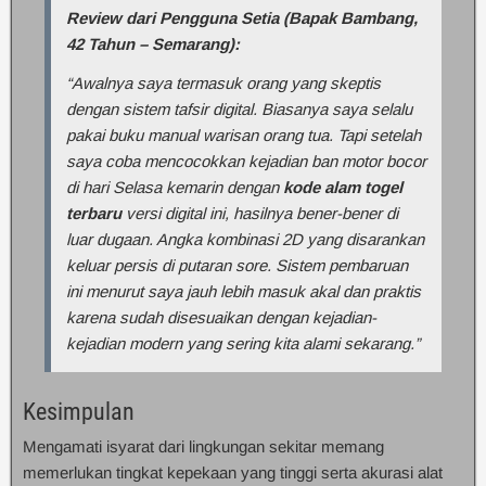
Review dari Pengguna Setia (Bapak Bambang,
42 Tahun – Semarang):
“Awalnya saya termasuk orang yang skeptis
dengan sistem tafsir digital. Biasanya saya selalu
pakai buku manual warisan orang tua. Tapi setelah
saya coba mencocokkan kejadian ban motor bocor
di hari Selasa kemarin dengan
kode alam togel
terbaru
versi digital ini, hasilnya bener-bener di
luar dugaan. Angka kombinasi 2D yang disarankan
keluar persis di putaran sore. Sistem pembaruan
ini menurut saya jauh lebih masuk akal dan praktis
karena sudah disesuaikan dengan kejadian-
kejadian modern yang sering kita alami sekarang.”
Kesimpulan
Mengamati isyarat dari lingkungan sekitar memang
memerlukan tingkat kepekaan yang tinggi serta akurasi alat