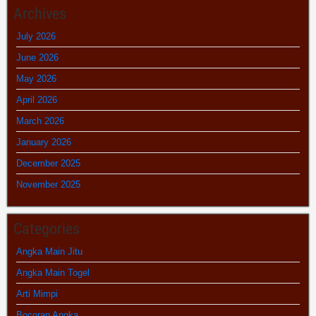
Archives
July 2026
June 2026
May 2026
April 2026
March 2026
January 2026
December 2025
November 2025
Categories
Angka Main Jitu
Angka Main Togel
Arti Mimpi
Bocoran Angka