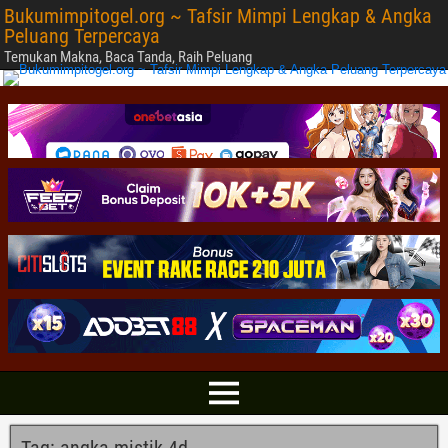
Bukumimpitogel.org ~ Tafsir Mimpi Lengkap & Angka
Peluang Terpercaya
Temukan Makna, Baca Tanda, Raih Peluang