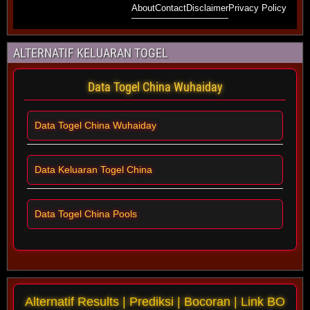
About
Contact
Disclaimer
Privacy Policy
ALTERNATIF KELUARAN TOGEL
Data Togel China Wuhaiday
Data Togel China Wuhaiday
Data Keluaran Togel China
Data Togel China Pools
Alternatif Results | Prediksi | Bocoran | Link BO